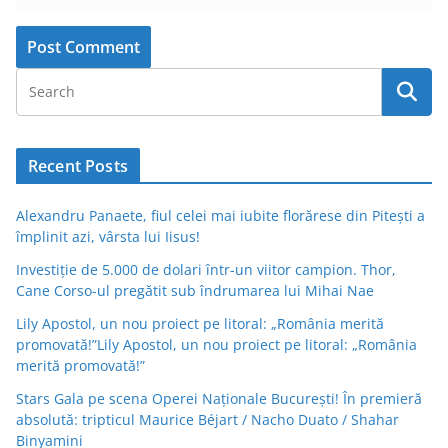
Recent Posts
Alexandru Panaete, fiul celei mai iubite florărese din Pitești a
împlinit azi, vârsta lui Iisus!
Investiție de 5.000 de dolari într-un viitor campion. Thor,
Cane Corso-ul pregătit sub îndrumarea lui Mihai Nae
Lily Apostol, un nou proiect pe litoral: „România merită
promovată!”Lily Apostol, un nou proiect pe litoral: „România
merită promovată!”
Stars Gala pe scena Operei Naționale București! În premieră
absolută: tripticul Maurice Béjart / Nacho Duato / Shahar
Binyamini