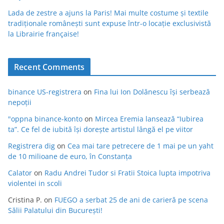
Lada de zestre a ajuns la Paris! Mai multe costume și textile
tradiționale românești sunt expuse într-o locație exclusivistă
la Librairie française!
Recent Comments
binance US-registrera
on
Fina lui Ion Dolănescu își serbează
nepoții
"oppna binance-konto
on
Mircea Eremia lansează “Iubirea
ta”. Ce fel de iubită își dorește artistul lângă el pe viitor
Registrera dig
on
Cea mai tare petrecere de 1 mai pe un yaht
de 10 milioane de euro, în Constanța
Calator
on
Radu Andrei Tudor si Fratii Stoica lupta impotriva
violentei in scoli
Cristina P.
on
FUEGO a serbat 25 de ani de carieră pe scena
Sălii Palatului din București!