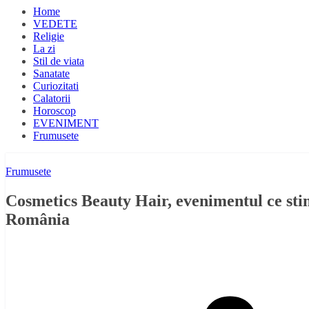
Home
VEDETE
Religie
La zi
Stil de viata
Sanatate
Curiozitati
Calatorii
Horoscop
EVENIMENT
Frumusete
Frumusete
Cosmetics Beauty Hair, evenimentul ce stim
România