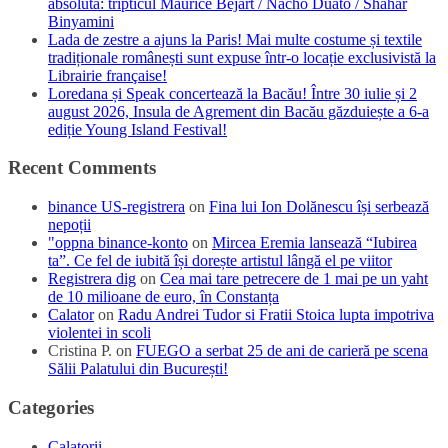
absolută: tripticul Maurice Béjart / Nacho Duato / Shahar
Binyamini
Lada de zestre a ajuns la Paris! Mai multe costume și textile
tradiționale românești sunt expuse într-o locație exclusivistă la
Librairie française!
Loredana și Speak concertează la Bacău! Între 30 iulie și 2
august 2026, Insula de Agrement din Bacău găzduiește a 6-a
ediție Young Island Festival!
Recent Comments
binance US-registrera
on
Fina lui Ion Dolănescu își serbează
nepoții
"oppna binance-konto
on
Mircea Eremia lansează “Iubirea
ta”. Ce fel de iubită își dorește artistul lângă el pe viitor
Registrera dig
on
Cea mai tare petrecere de 1 mai pe un yaht
de 10 milioane de euro, în Constanța
Calator
on
Radu Andrei Tudor si Fratii Stoica lupta impotriva
violentei in scoli
Cristina P.
on
FUEGO a serbat 25 de ani de carieră pe scena
Sălii Palatului din București!
Categories
Calatorii