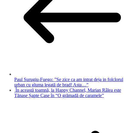
Paul Surugiu-Fuego: ”Se zice ca am intrat deja in folclorul
urban cu gluma legată de brad! Asta…”
În această toamnă, la Happy Channel, Marian Râlea este
Tănase Șapte Case în “O grămadă de caramele”