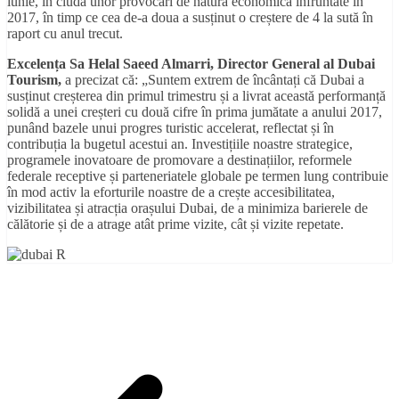
iunie, în ciuda unor provocări de natură economică înfruntate în
2017, în timp ce cea de-a doua a susținut o creștere de 4 la sută în
raport cu anul trecut.
Excelența Sa Helal Saeed Almarri, Director General al Dubai
Tourism,
a precizat că: „Suntem extrem de încântați că Dubai a
susținut creșterea din primul trimestru și a livrat această performanță
solidă a unei creșteri cu două cifre în prima jumătate a anului 2017,
punând bazele unui progres turistic accelerat, reflectat și în
contribuția la bugetul acestui an. Investițiile noastre strategice,
programele inovatoare de promovare a destinațiilor, reformele
federale receptive și parteneriatele globale pe termen lung contribuie
în mod activ la eforturile noastre de a crește accesibilitatea,
vizibilitatea și atracția orașului Dubai, de a minimiza barierele de
călătorie și de a atrage atât prime vizite, cât și vizite repetate.