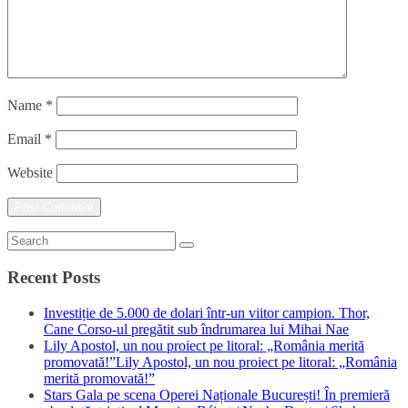
Name
*
Email
*
Website
Recent Posts
Investiție de 5.000 de dolari într-un viitor campion. Thor,
Cane Corso-ul pregătit sub îndrumarea lui Mihai Nae
Lily Apostol, un nou proiect pe litoral: „România merită
promovată!”Lily Apostol, un nou proiect pe litoral: „România
merită promovată!”
Stars Gala pe scena Operei Naționale București! În premieră