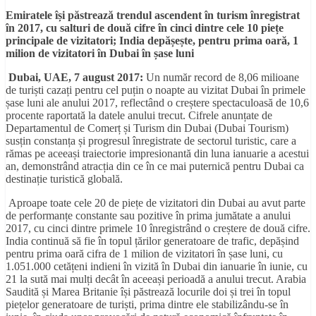
Emiratele își păstrează trendul ascendent în turism înregistrat
în 2017, cu salturi de două cifre în cinci dintre cele 10 piețe
principale de vizitatori; India depășește, pentru prima oară, 1
milion de vizitatori în Dubai în șase luni
Dubai, UAE, 7 august 2017:
Un număr record de 8,06 milioane
de turiști cazați pentru cel puțin o noapte au vizitat Dubai în primele
șase luni ale anului 2017, reflectând o creștere spectaculoasă de 10,6
procente raportată la datele anului trecut. Cifrele anunțate de
Departamentul de Comerț și Turism din Dubai (Dubai Tourism)
susțin constanța și progresul înregistrate de sectorul turistic, care a
rămas pe aceeași traiectorie impresionantă din luna ianuarie a acestui
an, demonstrând atracția din ce în ce mai puternică pentru Dubai ca
destinație turistică globală.
Aproape toate cele 20 de piețe de vizitatori din Dubai au avut parte
de performanțe constante sau pozitive în prima jumătate a anului
2017, cu cinci dintre primele 10 înregistrând o creștere de două cifre.
India continuă să fie în topul țărilor generatoare de trafic, depășind
pentru prima oară cifra de 1 milion de vizitatori în șase luni, cu
1.051.000 cetățeni indieni în vizită în Dubai din ianuarie în iunie, cu
21 la sută mai mulți decât în aceeași perioadă a anului trecut. Arabia
Saudită și Marea Britanie își păstrează locurile doi și trei în topul
piețelor generatoare de turiști, prima dintre ele stabilizându-se în