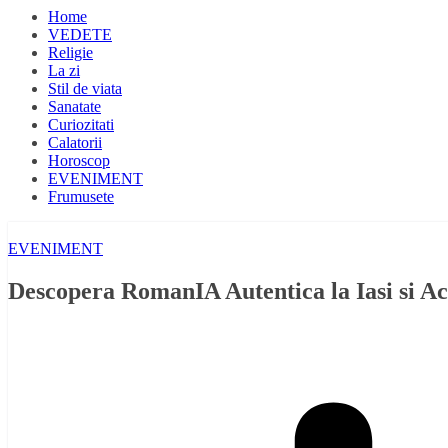
Home
VEDETE
Religie
La zi
Stil de viata
Sanatate
Curiozitati
Calatorii
Horoscop
EVENIMENT
Frumusete
EVENIMENT
Descopera RomanIA Autentica la Iasi si Ac