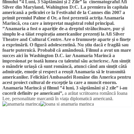
filmului ”4 Luni, 3 Săptămâni și 2 Zile” la cinematograful Afi
Silver din Maryland, Wahington D:C. La premiera în capitala
americană a peliculei ce la Festivalul de la Cannes din 2007 a
primit premiul Palme d Or, a fost prezentă actrița Anamaria
Marincă, cea care a intepretat magistral rolul principal.
”Anamaria a fost o apariție de-a dreptul strălucitoare, pur și
simplu le-a tăiat respirația americanilor prezenți la Afi Silver
Theatre and Cultural Centre. Are o frumusețe aparte și o finețe
a exprimării. O figură adolescentină. Nu știu dacă e fragilă sau
foarte puternică. Probabil că amândouă. Filmul a avut un mare
succes aici în Washington D.C. iar Anamaria Marincă a
impresionat pe toată lumea cu talentul său actoricesc. Am simțit
o mândrie uriașă că sunt româncă, atunci când am simțit câtă
admirație, emoție și respect a reușit Anamaria să le transmită
americanilor. Felicitări Ambasadei Române din America pentru
acest proiect cultural de excepție la care a muncit enorm.
Anamaria Marincă și filmul ”4 luni, 3 săptămâni și 2 zile” i-au
cucerit definitv pe americani”,
a arătat scriitoarea româncă Ioana
Lee, personalitate marcantă în viața diplomatică americană.