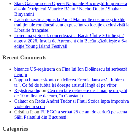
Stars Gala pe scena Operei Naționale București! În premieră
absolută: tripticul Maurice Béjart / Nacho Duato / Shahar
Binyamini
Lada de zestre a ajuns la Paris! Mai multe costume și textile
tradiționale românești sunt expuse într-o locație exclusivistă la
Librairie française!
Loredana și Speak concertează la Bacău! Între 30 iulie și 2
august 2026, Insula de Agrement din Bacău găzduiește a 6-a
ediție Young Island Festival!
Recent Comments
binance US-registrera
on
Fina lui Ion Dolănescu își serbează
nepoții
"oppna binance-konto
on
Mircea Eremia lansează “Iubirea
ta”. Ce fel de iubită își dorește artistul lângă el pe viitor
Registrera dig
on
Cea mai tare petrecere de 1 mai pe un yaht
de 10 milioane de euro, în Constanța
Calator
on
Radu Andrei Tudor si Fratii Stoica lupta impotriva
violentei in scoli
Cristina P.
on
FUEGO a serbat 25 de ani de carieră pe scena
Sălii Palatului din București!
Categories