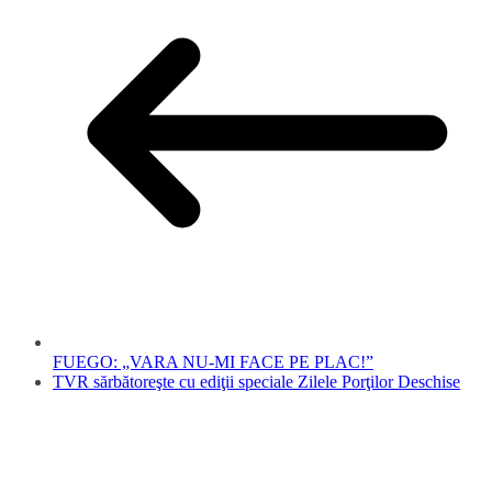
FUEGO: „VARA NU-MI FACE PE PLAC!”
TVR sărbătoreşte cu ediţii speciale Zilele Porţilor Deschise