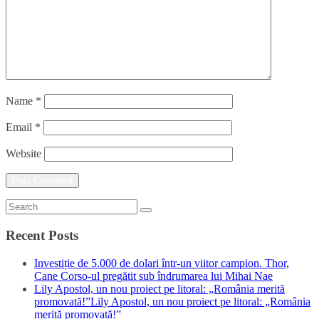
Name
*
Email
*
Website
Recent Posts
Investiție de 5.000 de dolari într-un viitor campion. Thor,
Cane Corso-ul pregătit sub îndrumarea lui Mihai Nae
Lily Apostol, un nou proiect pe litoral: „România merită
promovată!”Lily Apostol, un nou proiect pe litoral: „România
merită promovată!”