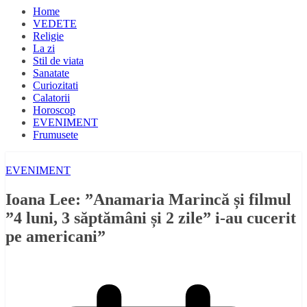
Home
VEDETE
Religie
La zi
Stil de viata
Sanatate
Curiozitati
Calatorii
Horoscop
EVENIMENT
Frumusete
EVENIMENT
Ioana Lee: ”Anamaria Marincă și filmul
”4 luni, 3 săptămâni și 2 zile” i-au cucerit
pe americani”