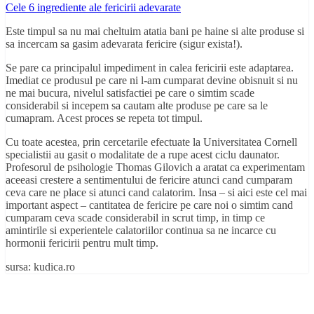
Cele 6 ingrediente ale fericirii adevarate
Este timpul sa nu mai cheltuim atatia bani pe haine si alte produse si
sa incercam sa gasim adevarata fericire (sigur exista!).
Se pare ca principalul impediment in calea fericirii este adaptarea.
Imediat ce produsul pe care ni l-am cumparat devine obisnuit si nu
ne mai bucura, nivelul satisfactiei pe care o simtim scade
considerabil si incepem sa cautam alte produse pe care sa le
cumapram. Acest proces se repeta tot timpul.
Cu toate acestea, prin cercetarile efectuate la Universitatea Cornell
specialistii au gasit o modalitate de a rupe acest ciclu daunator.
Profesorul de psihologie Thomas Gilovich a aratat ca experimentam
aceeasi crestere a sentimentului de fericire atunci cand cumparam
ceva care ne place si atunci cand calatorim. Insa – si aici este cel mai
important aspect – cantitatea de fericire pe care noi o simtim cand
cumparam ceva scade considerabil in scrut timp, in timp ce
amintirile si experientele calatoriilor continua sa ne incarce cu
hormonii fericirii pentru mult timp.
sursa: kudica.ro