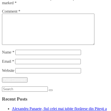
marked
*
Comment
*
Name
*
Email
*
Website
Recent Posts
Alexandru Panaete, fiul celei mai iubite florărese din Pitești a