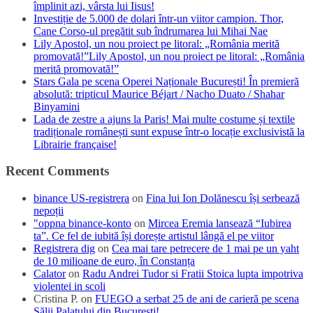
împlinit azi, vârsta lui Iisus!
Investiție de 5.000 de dolari într-un viitor campion. Thor,
Cane Corso-ul pregătit sub îndrumarea lui Mihai Nae
Lily Apostol, un nou proiect pe litoral: „România merită
promovată!”Lily Apostol, un nou proiect pe litoral: „România
merită promovată!”
Stars Gala pe scena Operei Naționale București! În premieră
absolută: tripticul Maurice Béjart / Nacho Duato / Shahar
Binyamini
Lada de zestre a ajuns la Paris! Mai multe costume și textile
tradiționale românești sunt expuse într-o locație exclusivistă la
Librairie française!
Recent Comments
binance US-registrera
on
Fina lui Ion Dolănescu își serbează
nepoții
"oppna binance-konto
on
Mircea Eremia lansează “Iubirea
ta”. Ce fel de iubită își dorește artistul lângă el pe viitor
Registrera dig
on
Cea mai tare petrecere de 1 mai pe un yaht
de 10 milioane de euro, în Constanța
Calator
on
Radu Andrei Tudor si Fratii Stoica lupta impotriva
violentei in scoli
Cristina P.
on
FUEGO a serbat 25 de ani de carieră pe scena
Sălii Palatului din București!