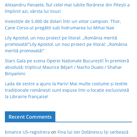
Alexandru Panaete, fiul celei mai iubite florărese din Pitești a
împlinit azi, vârsta lui Iisus!
Investiție de 5.000 de dolari într-un viitor campion. Thor,
Cane Corso-ul pregătit sub îndrumarea lui Mihai Nae
Lily Apostol, un nou proiect pe litoral: „România merită
promovată!”Lily Apostol, un nou proiect pe litoral: „România
merită promovată!”
Stars Gala pe scena Operei Naționale București! În premieră
absolută: tripticul Maurice Béjart / Nacho Duato / Shahar
Binyamini
Lada de zestre a ajuns la Paris! Mai multe costume și textile
tradiționale românești sunt expuse într-o locație exclusivistă
la Librairie française!
Recent Comments
binance US-registrera
on
Fina lui Ion Dolănescu își serbează