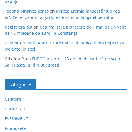
nepoții
"oppna binance-konto
on
Mircea Eremia lansează “Iubirea
ta”. Ce fel de iubită își dorește artistul lângă el pe viitor
Registrera dig
on
Cea mai tare petrecere de 1 mai pe un yaht
de 10 milioane de euro, în Constanța
Calator
on
Radu Andrei Tudor si Fratii Stoica lupta impotriva
violentei in scoli
Cristina P.
on
FUEGO a serbat 25 de ani de carieră pe scena
Sălii Palatului din București!
Categories
Calatorii
Curiozitati
EVENIMENT
Frumusete