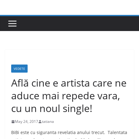
Skip
to
content
VEDETE
Află cine e artista care ne
aduce mai repede vara,
cu un noul single!
May 24, 2017
tatiana
BiBi este cu siguranta revelatia anului trecut. Talentata