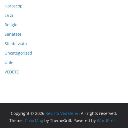
Horoscop
La zi
Religie
Sanatate
Stil de viata
Uncategorized
Utile
VEDETE
Copyright © 2026
Revista Vedeteler
. All rights reserved.
Theme:
ColorMag
by ThemeGrill. Powered by
WordPress
.