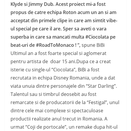
Klyde si Jimmy Dub. Acest proiect mi-a fost
propus de catre echipa Roton acum un an si am
acceptat din primele clipe in care am simtit vibe-
ul special pe care il are. Sper sa aveti o vara
superba in care sa mancati multa #Ciocolata pe
beat-uri de #RoadToMonaco ! ”,
spune BiBi
Ultimul an a fost foarte special si aglomerat
pentru artista de doar 15 ani.Dupa ce a creat
isterie cu single-ul “Ciocolata”, BiBi a fost
recrutata in echipa Disney Romania, unde a dat
viata unuia dintre personajele din “Star Darling”.
Talentul sau si timbrul deosebit au fost
remarcate si de producatorii de la “Festigal”, unul
dintre cele mai complexe si spectaculoase
productii realizate anul trecut in Romania. A
urmat “Coji de portocale”, un remake dupa hit-ul