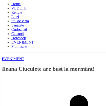
Home
VEDETE
Religie
La zi
Stil de viata
Sanatate
Curiozitati
Calatorii
Horoscop
EVENIMENT
Frumusete
EVENIMENT
Ileana Ciuculete are bust la mormânt!