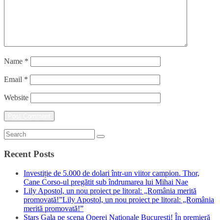
Name
*
Email
*
Website
Recent Posts
Investiție de 5.000 de dolari într-un viitor campion. Thor,
Cane Corso-ul pregătit sub îndrumarea lui Mihai Nae
Lily Apostol, un nou proiect pe litoral: „România merită
promovată!”Lily Apostol, un nou proiect pe litoral: „România
merită promovată!”
Stars Gala pe scena Operei Naționale București! În premieră