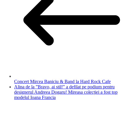
Concert Mircea Baniciu & Band la Hard Rock Cafe
Alina de la ”Bravo, ai stil!” a defilat pe podium pentru
designerul Andreea Dogaru! Mireasa colecției a fost top
modelul Ioana Francia