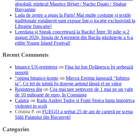
absolută: tripticul Maurice Béjart / Nacho Duato / Shahar
Binyamini
Lada de zestre a ajuns la Paris! Mai multe costume și textile
tradiționale românești sunt expuse într-o locație exclusivistă la
Librairie française!
Loredana și Speak concertează la Bacău! Între 30 iulie și 2
august 2026, Insula de Agrement din Bacău găzduiește a 6-a
ediție Young Island Festival!
Recent Comments
binance US-registrera
on
Fina lui Ion Dolănescu își serbează
nepoții
"oppna binance-konto
on
Mircea Eremia lansează “Iubirea
ta”. Ce fel de iubită își dorește artistul lângă el pe viitor
Registrera dig
on
Cea mai tare petrecere de 1 mai pe un yaht
de 10 milioane de euro, în Constanța
Calator
on
Radu Andrei Tudor si Fratii Stoica lupta impotriva
violentei in scoli
Cristina P.
on
FUEGO a serbat 25 de ani de carieră pe scena
Sălii Palatului din București!
Categories