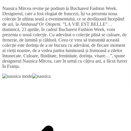
Nausica Mircea revine pe podium la Bucharest Fashion Week.
Designerul, care a fost elogiat de francezi, își va prezenta noua
colecție în ultima seară a evenimentului, ce se desfășoară începând
de azi, la
Ambasad
‘
Or Otopeni.
”LA VIE EST BELLE”…
duminică, 23 aprilie, în cadrul Bucharest Fashion Week, vom
prezenta o nouă colecție. Cu adevărat o colecție plină se culoare, de
frenezie, de lumină și căldură. Ceea ce vrea să transmită această
colecție este dorința de a ne bucura cu adevărat, de fiecare moment
al vieții noastre, de a vedea partea luminoasă și frumoasă a zilelor
întunecate. Culoare, fluiditate, feminitate, dorința, visare…”, spune
designerul Nausica Mircea, care în urmă cu câțiva ani, a făcut furori
în Franța.