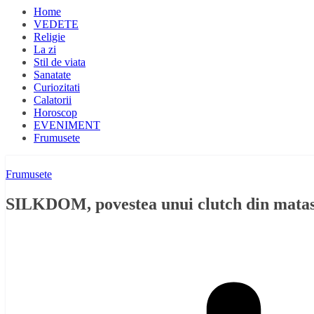
Home
VEDETE
Religie
La zi
Stil de viata
Sanatate
Curiozitati
Calatorii
Horoscop
EVENIMENT
Frumusete
Frumusete
SILKDOM, povestea unui clutch din matase