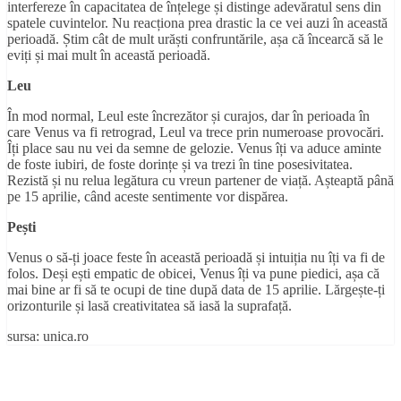
interfereze în capacitatea de înțelege și distinge adevăratul sens din
spatele cuvintelor. Nu reacționa prea drastic la ce vei auzi în această
perioadă. Știm cât de mult urăști confruntările, așa că încearcă să le
eviți și mai mult în această perioadă.
Leu
În mod normal, Leul este încrezător și curajos, dar în perioada în
care Venus va fi retrograd, Leul va trece prin numeroase provocări.
Îți place sau nu vei da semne de gelozie. Venus îți va aduce aminte
de foste iubiri, de foste dorințe și va trezi în tine posesivitatea.
Rezistă și nu relua legătura cu vreun partener de viață. Așteaptă până
pe 15 aprilie, când aceste sentimente vor dispărea.
Pești
Venus o să-ți joace feste în această perioadă și intuiția nu îți va fi de
folos. Deși ești empatic de obicei, Venus îți va pune piedici, așa că
mai bine ar fi să te ocupi de tine după data de 15 aprilie. Lărgește-ți
orizonturile și lasă creativitatea să iasă la suprafață.
sursa: unica.ro