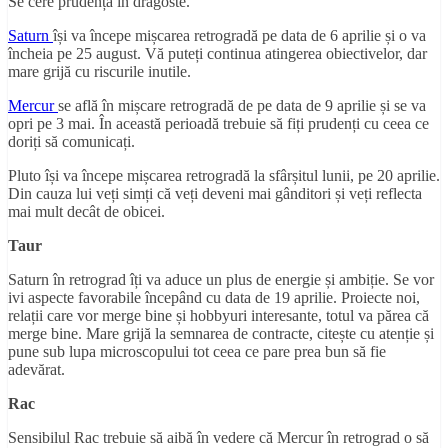
Se cere prudență în dragoste.
Saturn
își va începe mișcarea retrogradă pe data de 6 aprilie și o va
încheia pe 25 august. Vă puteți continua atingerea obiectivelor, dar
mare grijă cu riscurile inutile.
Mercur
se află în mișcare retrogradă de pe data de 9 aprilie și se va
opri pe 3 mai. În această perioadă trebuie să fiți prudenți cu ceea ce
doriți să comunicați.
Pluto își va începe mișcarea retrogradă la sfârșitul lunii, pe 20 aprilie.
Din cauza lui veți simți că veți deveni mai gânditori și veți reflecta
mai mult decât de obicei.
Taur
Saturn în retrograd îți va aduce un plus de energie și ambiție. Se vor
ivi aspecte favorabile începând cu data de 19 aprilie. Proiecte noi,
relații care vor merge bine și hobbyuri interesante, totul va părea că
merge bine. Mare grijă la semnarea de contracte, citește cu atenție și
pune sub lupa microscopului tot ceea ce pare prea bun să fie
adevărat.
Rac
Sensibilul Rac trebuie să aibă în vedere că Mercur în retrograd o să