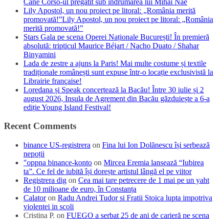
Cane Corso-ul pregătit sub îndrumarea lui Mihai Nae
Lily Apostol, un nou proiect pe litoral: „România merită
promovată!”Lily Apostol, un nou proiect pe litoral: „România
merită promovată!”
Stars Gala pe scena Operei Naționale București! În premieră
absolută: tripticul Maurice Béjart / Nacho Duato / Shahar
Binyamini
Lada de zestre a ajuns la Paris! Mai multe costume și textile
tradiționale românești sunt expuse într-o locație exclusivistă la
Librairie française!
Loredana și Speak concertează la Bacău! Între 30 iulie și 2
august 2026, Insula de Agrement din Bacău găzduiește a 6-a
ediție Young Island Festival!
Recent Comments
binance US-registrera
on
Fina lui Ion Dolănescu își serbează
nepoții
"oppna binance-konto
on
Mircea Eremia lansează “Iubirea
ta”. Ce fel de iubită își dorește artistul lângă el pe viitor
Registrera dig
on
Cea mai tare petrecere de 1 mai pe un yaht
de 10 milioane de euro, în Constanța
Calator
on
Radu Andrei Tudor si Fratii Stoica lupta impotriva
violentei in scoli
Cristina P.
on
FUEGO a serbat 25 de ani de carieră pe scena