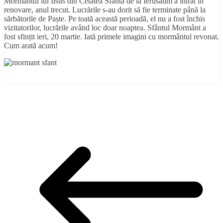
Mormântul lui Iisus din Cetatea Sfântă de la Ierusalim a intrat în
renovare, anul trecut. Lucrările s-au dorit să fie terminate până la
sărbătorile de Paște. Pe toată această perioadă, el nu a fost închis
vizitatorilor, lucrările având loc doar noaptea. Sfântul Mormânt a
fost sfințit ieri, 20 martie. Iată primele imagini cu mormântul revonat.
Cum arată acum!