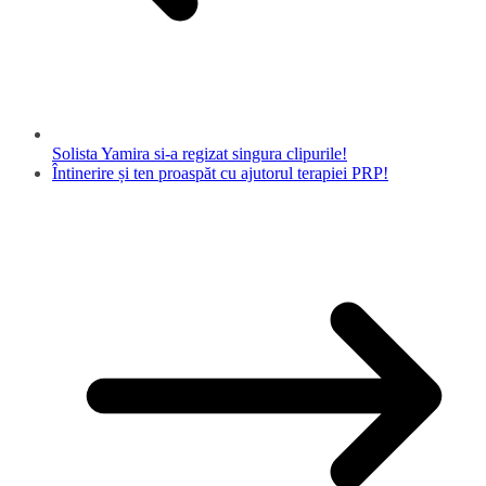
Solista Yamira si-a regizat singura clipurile!
Întinerire și ten proaspăt cu ajutorul terapiei PRP!