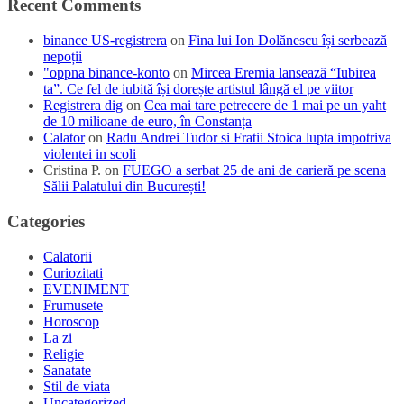
Recent Comments
binance US-registrera
on
Fina lui Ion Dolănescu își serbează
nepoții
"oppna binance-konto
on
Mircea Eremia lansează “Iubirea
ta”. Ce fel de iubită își dorește artistul lângă el pe viitor
Registrera dig
on
Cea mai tare petrecere de 1 mai pe un yaht
de 10 milioane de euro, în Constanța
Calator
on
Radu Andrei Tudor si Fratii Stoica lupta impotriva
violentei in scoli
Cristina P.
on
FUEGO a serbat 25 de ani de carieră pe scena
Sălii Palatului din București!
Categories
Calatorii
Curiozitati
EVENIMENT
Frumusete
Horoscop
La zi
Religie
Sanatate
Stil de viata
Uncategorized