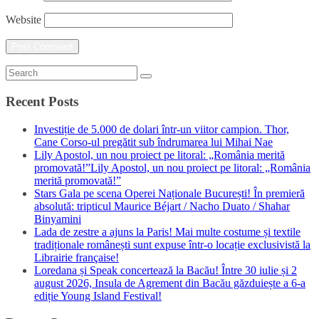
Website
Recent Posts
Investiție de 5.000 de dolari într-un viitor campion. Thor,
Cane Corso-ul pregătit sub îndrumarea lui Mihai Nae
Lily Apostol, un nou proiect pe litoral: „România merită
promovată!”Lily Apostol, un nou proiect pe litoral: „România
merită promovată!”
Stars Gala pe scena Operei Naționale București! În premieră
absolută: tripticul Maurice Béjart / Nacho Duato / Shahar
Binyamini
Lada de zestre a ajuns la Paris! Mai multe costume și textile
tradiționale românești sunt expuse într-o locație exclusivistă la
Librairie française!
Loredana și Speak concertează la Bacău! Între 30 iulie și 2
august 2026, Insula de Agrement din Bacău găzduiește a 6-a
ediție Young Island Festival!