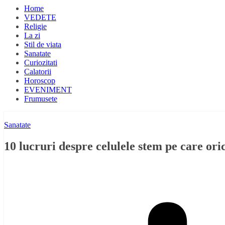
Home
VEDETE
Religie
La zi
Stil de viata
Sanatate
Curiozitati
Calatorii
Horoscop
EVENIMENT
Frumusete
Sanatate
10 lucruri despre celulele stem pe care ori