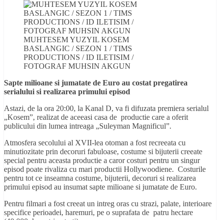
MUHTESEM YUZYIL KOSEM
BASLANGIC / SEZON 1 / TIMS
PRODUCTIONS / ID ILETISIM /
FOTOGRAF MUHSIN AKGUN
Sapte milioane si jumatate de Euro au costat pregatirea
serialului si realizarea primului episod
Astazi, de la ora 20:00, la Kanal D, va fi difuzata premiera serialul
„Kosem”, realizat de aceeasi casa de productie care a oferit
publicului din lumea intreaga „Suleyman Magnificul”.
Atmosfera secolului al XVII-lea otoman a fost recreeata cu
minutiozitate prin decoruri fabuloase, costume si bijuterii creeate
special pentru aceasta productie a caror costuri pentru un singur
episod poate rivaliza cu mari productii Hollywoodiene. Costurile
pentru tot ce inseamna costume, bijuterii, decoruri si realizarea
primului episod au insumat sapte milioane si jumatate de Euro.
Pentru filmari a fost creeat un intreg oras cu strazi, palate, interioare
specifice perioadei, haremuri, pe o suprafata de patru hectare