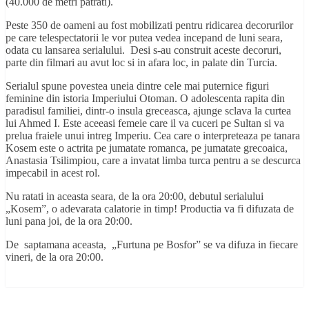
(40.000 de metri patrati).
Peste 350 de oameni au fost mobilizati pentru ridicarea decorurilor
pe care telespectatorii le vor putea vedea incepand de luni seara,
odata cu lansarea serialului. Desi s-au construit aceste decoruri,
parte din filmari au avut loc si in afara loc, in palate din Turcia.
Serialul spune povestea uneia dintre cele mai puternice figuri
feminine din istoria Imperiului Otoman. O adolescenta rapita din
paradisul familiei, dintr-o insula greceasca, ajunge sclava la curtea
lui Ahmed I. Este aceeasi femeie care il va cuceri pe Sultan si va
prelua fraiele unui intreg Imperiu. Cea care o interpreteaza pe tanara
Kosem este o actrita pe jumatate romanca, pe jumatate grecoaica,
Anastasia Tsilimpiou, care a invatat limba turca pentru a se descurca
impecabil in acest rol.
Nu ratati in aceasta seara, de la ora 20:00, debutul serialului
„Kosem”, o adevarata calatorie in timp! Productia va fi difuzata de
luni pana joi, de la ora 20:00.
De saptamana aceasta, „Furtuna pe Bosfor” se va difuza in fiecare
vineri, de la ora 20:00.