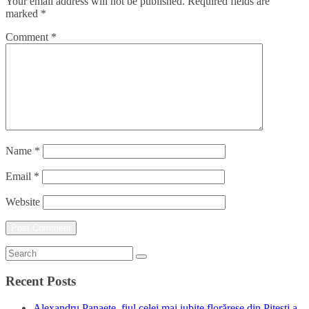
Your email address will not be published.
Required fields are
marked
*
Comment
*
Name
*
Email
*
Website
Recent Posts
Alexandru Panaete, fiul celei mai iubite florărese din Pitești a