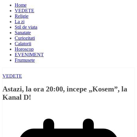
Home
VEDETE
Religie
La zi
Stil de viata
Sanatate
Curiozitati
Calatorii
Horoscop
EVENIMENT
Frumusete
VEDETE
Astazi, la ora 20:00, incepe „Kosem”, la
Kanal D!