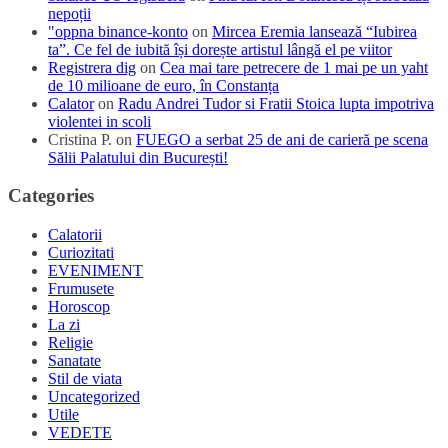
nepoții
"oppna binance-konto
on
Mircea Eremia lansează “Iubirea
ta”. Ce fel de iubită își dorește artistul lângă el pe viitor
Registrera dig
on
Cea mai tare petrecere de 1 mai pe un yaht
de 10 milioane de euro, în Constanța
Calator
on
Radu Andrei Tudor si Fratii Stoica lupta impotriva
violentei in scoli
Cristina P.
on
FUEGO a serbat 25 de ani de carieră pe scena
Sălii Palatului din București!
Categories
Calatorii
Curiozitati
EVENIMENT
Frumusete
Horoscop
La zi
Religie
Sanatate
Stil de viata
Uncategorized
Utile
VEDETE