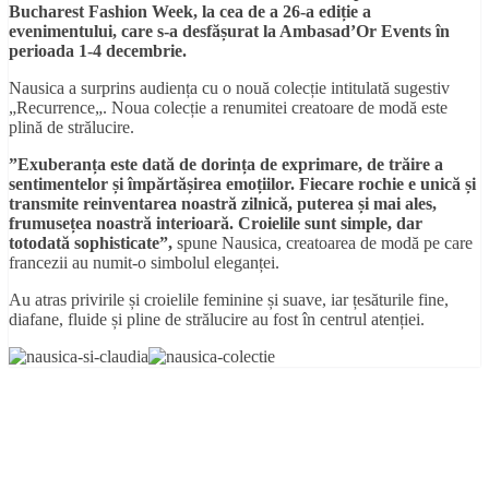
Bucharest Fashion Week, la cea de a 26-a ediție a
evenimentului, care s-a desfășurat la Ambasad’Or Events în
perioada 1-4 decembrie.
Nausica a surprins audiența cu o nouă colecție intitulată sugestiv
„Recurrence„. Noua colecție a renumitei creatoare de modă este
plină de strălucire.
”Exuberanța este dată de dorința de exprimare, de trăire a
sentimentelor și împărtășirea emoțiilor. Fiecare rochie e unică și
transmite reinventarea noastră zilnică, puterea și mai ales,
frumusețea noastră interioară. Croielile sunt simple, dar
totodată sophisticate”,
spune Nausica, creatoarea de modă pe care
francezii au numit-o simbolul eleganței.
Au atras privirile și croielile feminine și suave, iar țesăturile fine,
diafane, fluide și pline de strălucire au fost în centrul atenției.