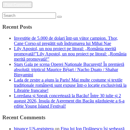
Recent Posts
Investiție de 5.000 de dolari într-un viitor campion. Thor,
Cane Corso-ul pregătit sub îndrumarea lui Mihai Nae
Lily Apostol, un nou proiect pe litoral: „România merită
promovată!”Lily Apostol, un nou proiect pe litoral: „România
merită promovată!”
Stars Gala pe scena Operei Naționale București! În premieră
absolută: tripticul Maurice Béjart / Nacho Duato / Shahar
Binyamini
Lada de zestre a ajuns la Paris! Mai multe costume și textile
tradiționale românești sunt expuse într-o locație exclusivistă la
Librairie française!
Loredana și Speak concertează la Bacău! Între 30 iulie și 2
august 2026, Insula de Agrement din Bacău găzduiește a 6-a
ediție Young Island Festival!
Recent Comments
binance US-registrera
on
Fina lui Ion Dolănescu își serbează