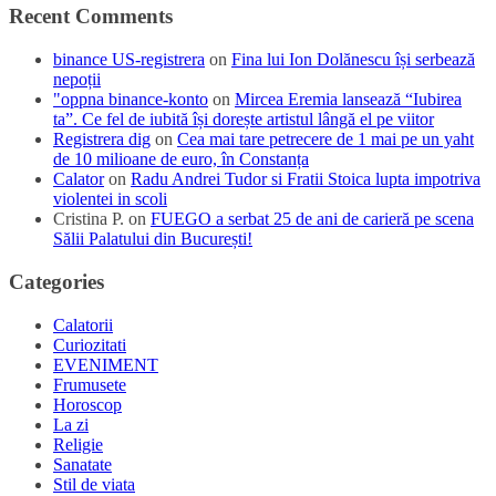
Recent Comments
binance US-registrera
on
Fina lui Ion Dolănescu își serbează
nepoții
"oppna binance-konto
on
Mircea Eremia lansează “Iubirea
ta”. Ce fel de iubită își dorește artistul lângă el pe viitor
Registrera dig
on
Cea mai tare petrecere de 1 mai pe un yaht
de 10 milioane de euro, în Constanța
Calator
on
Radu Andrei Tudor si Fratii Stoica lupta impotriva
violentei in scoli
Cristina P.
on
FUEGO a serbat 25 de ani de carieră pe scena
Sălii Palatului din București!
Categories
Calatorii
Curiozitati
EVENIMENT
Frumusete
Horoscop
La zi
Religie
Sanatate
Stil de viata