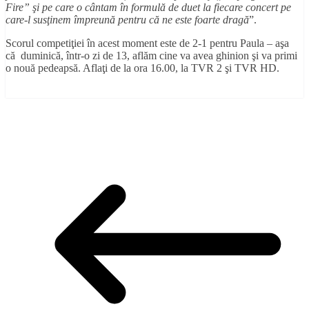
Fire” şi pe care
o cântam
î
n formul
ă
de duet la fiecare concert pe
care-l sus
ţ
inem împreun
ă
pentru că
ne este
foarte
drag
ă
”.
Scorul competiţiei în acest moment este de 2-1 pentru Paula – aşa
că duminică, într-o zi de 13, aflăm cine va avea ghinion şi va primi
o nouă pedeapsă. Aflaţi de la ora 16.00, la TVR 2 şi TVR HD.