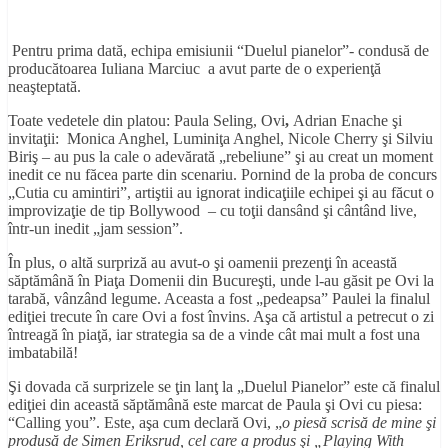
Pentru prima dată, echipa emisiunii “Duelul pianelor”- condusă de
producătoarea Iuliana Marciuc a avut parte de o experienţă
neaşteptată.
Toate vedetele din platou: Paula Seling, Ovi
,
Adrian Enache şi
invitaţii: Monica Anghel, Luminiţa Anghel, Nicole Cherry şi Silviu
Biriş – au pus la cale o adevărată „rebeliune” şi au creat un moment
inedit ce nu făcea parte din scenariu. Pornind de la proba de concurs
„Cutia cu amintiri”, artiştii au ignorat indicaţiile echipei şi au făcut o
improvizaţie de tip Bollywood – cu toţii dansând şi cântând live,
într-un inedit „jam session”.
În plus, o altă surpriză au avut-o şi oamenii prezenţi în această
săptămână în Piaţa Domenii din Bucureşti, unde l-au găsit pe Ovi la
tarabă, vânzând legume. Aceasta a fost „pedeapsa” Paulei la finalul
ediţiei trecute în care Ovi a fost învins. Aşa că artistul a petrecut o zi
întreagă în piaţă, iar strategia sa de a vinde cât mai mult a fost una
imbatabilă!
Şi dovada că surprizele se ţin lanţ la „Duelul Pianelor” este că finalul
ediţiei din această săptămână este marcat de Paula şi Ovi cu piesa:
“Calling you”. Este, aşa cum declară Ovi, „
o pies
ă
scrisă de mine
ş
i
produsă de Simen Eriksrud, cel care a produs
ş
i
„
Playing
With