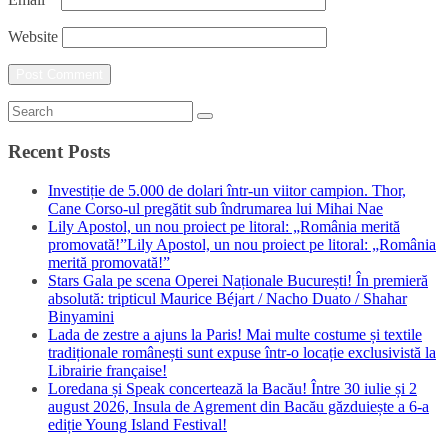
Website
Recent Posts
Investiție de 5.000 de dolari într-un viitor campion. Thor,
Cane Corso-ul pregătit sub îndrumarea lui Mihai Nae
Lily Apostol, un nou proiect pe litoral: „România merită
promovată!”Lily Apostol, un nou proiect pe litoral: „România
merită promovată!”
Stars Gala pe scena Operei Naționale București! În premieră
absolută: tripticul Maurice Béjart / Nacho Duato / Shahar
Binyamini
Lada de zestre a ajuns la Paris! Mai multe costume și textile
tradiționale românești sunt expuse într-o locație exclusivistă la
Librairie française!
Loredana și Speak concertează la Bacău! Între 30 iulie și 2
august 2026, Insula de Agrement din Bacău găzduiește a 6-a
ediție Young Island Festival!