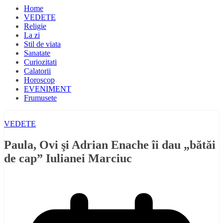
Home
VEDETE
Religie
La zi
Stil de viata
Sanatate
Curiozitati
Calatorii
Horoscop
EVENIMENT
Frumusete
VEDETE
Paula, Ovi şi Adrian Enache îi dau „bătăi
de cap” Iulianei Marciuc