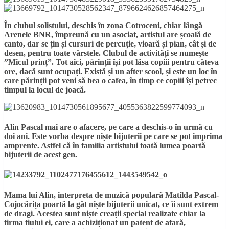
În clubul solistului, deschis în zona Cotroceni, chiar lângă
Arenele BNR, împreună cu un asociat, artistul are școală de
canto, dar se țin și cursuri de percuție, vioară și pian, cât și de
desen, pentru toate vârstele. Clubul de activități se numește
”Micul prinț”. Tot aici, părinții își pot lăsa copiii pentru câteva
ore, dacă sunt ocupați. Există și un after scool, și este un loc în
care părinții pot veni să bea o cafea, în timp ce copiii își petrec
timpul la locul de joacă.
Alin Pascal mai are o afacere, pe care a deschis-o în urmă cu
doi ani. Este vorba despre niște bijuterii pe care se pot imprima
amprente. Astfel că în familia artistului toată lumea poartă
bijuterii de acest gen.
Mama lui Alin, interpreta de muzică populară Matilda Pascal-
Cojocărița poartă la gât niște bijuterii unicat, ce îi sunt extrem
de dragi. Acestea sunt niște creații special realizate chiar la
firma fiului ei, care a achiziționat un patent de afară,