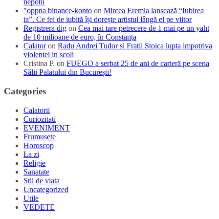
nepoții
"oppna binance-konto
on
Mircea Eremia lansează “Iubirea
ta”. Ce fel de iubită își dorește artistul lângă el pe viitor
Registrera dig
on
Cea mai tare petrecere de 1 mai pe un yaht
de 10 milioane de euro, în Constanța
Calator
on
Radu Andrei Tudor si Fratii Stoica lupta impotriva
violentei in scoli
Cristina P.
on
FUEGO a serbat 25 de ani de carieră pe scena
Sălii Palatului din București!
Categories
Calatorii
Curiozitati
EVENIMENT
Frumusete
Horoscop
La zi
Religie
Sanatate
Stil de viata
Uncategorized
Utile
VEDETE