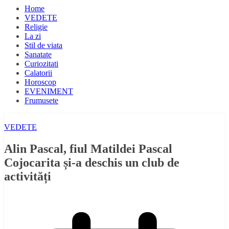
Home
VEDETE
Religie
La zi
Stil de viata
Sanatate
Curiozitati
Calatorii
Horoscop
EVENIMENT
Frumusete
VEDETE
Alin Pascal, fiul Matildei Pascal
Cojocarita și-a deschis un club de
activități