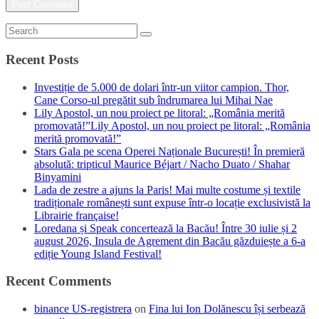
Recent Posts
Investiție de 5.000 de dolari într-un viitor campion. Thor,
Cane Corso-ul pregătit sub îndrumarea lui Mihai Nae
Lily Apostol, un nou proiect pe litoral: „România merită
promovată!”Lily Apostol, un nou proiect pe litoral: „România
merită promovată!”
Stars Gala pe scena Operei Naționale București! În premieră
absolută: tripticul Maurice Béjart / Nacho Duato / Shahar
Binyamini
Lada de zestre a ajuns la Paris! Mai multe costume și textile
tradiționale românești sunt expuse într-o locație exclusivistă la
Librairie française!
Loredana și Speak concertează la Bacău! Între 30 iulie și 2
august 2026, Insula de Agrement din Bacău găzduiește a 6-a
ediție Young Island Festival!
Recent Comments
binance US-registrera
on
Fina lui Ion Dolănescu își serbează