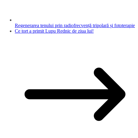
Regenerarea tenului prin radiofrecvență tripolară și fototerapie
Ce tort a primit Lupu Rednic de ziua lui!