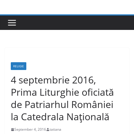
Skip
to
content
RELIGIE
4 septembrie 2016,
Prima Liturghie oficiată
de Patriarhul României
la Catedrala Naţională
September 4, 2016
tatiana