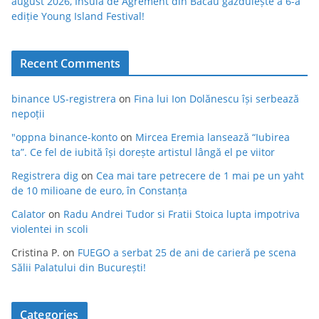
august 2026, Insula de Agrement din Bacău găzduiește a 6-a
ediție Young Island Festival!
Recent Comments
binance US-registrera
on
Fina lui Ion Dolănescu își serbează
nepoții
"oppna binance-konto
on
Mircea Eremia lansează “Iubirea
ta”. Ce fel de iubită își dorește artistul lângă el pe viitor
Registrera dig
on
Cea mai tare petrecere de 1 mai pe un yaht
de 10 milioane de euro, în Constanța
Calator
on
Radu Andrei Tudor si Fratii Stoica lupta impotriva
violentei in scoli
Cristina P.
on
FUEGO a serbat 25 de ani de carieră pe scena
Sălii Palatului din București!
Categories