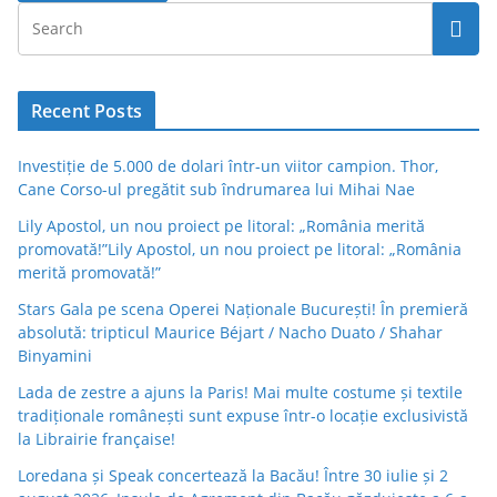
Recent Posts
Investiție de 5.000 de dolari într-un viitor campion. Thor,
Cane Corso-ul pregătit sub îndrumarea lui Mihai Nae
Lily Apostol, un nou proiect pe litoral: „România merită
promovată!”Lily Apostol, un nou proiect pe litoral: „România
merită promovată!”
Stars Gala pe scena Operei Naționale București! În premieră
absolută: tripticul Maurice Béjart / Nacho Duato / Shahar
Binyamini
Lada de zestre a ajuns la Paris! Mai multe costume și textile
tradiționale românești sunt expuse într-o locație exclusivistă
la Librairie française!
Loredana și Speak concertează la Bacău! Între 30 iulie și 2