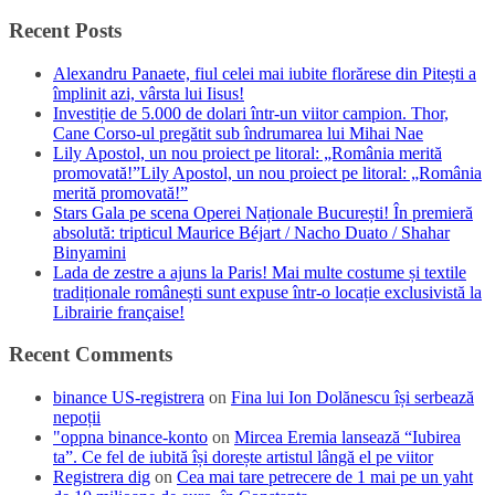
Recent Posts
Alexandru Panaete, fiul celei mai iubite florărese din Pitești a
împlinit azi, vârsta lui Iisus!
Investiție de 5.000 de dolari într-un viitor campion. Thor,
Cane Corso-ul pregătit sub îndrumarea lui Mihai Nae
Lily Apostol, un nou proiect pe litoral: „România merită
promovată!”Lily Apostol, un nou proiect pe litoral: „România
merită promovată!”
Stars Gala pe scena Operei Naționale București! În premieră
absolută: tripticul Maurice Béjart / Nacho Duato / Shahar
Binyamini
Lada de zestre a ajuns la Paris! Mai multe costume și textile
tradiționale românești sunt expuse într-o locație exclusivistă la
Librairie française!
Recent Comments
binance US-registrera
on
Fina lui Ion Dolănescu își serbează
nepoții
"oppna binance-konto
on
Mircea Eremia lansează “Iubirea
ta”. Ce fel de iubită își dorește artistul lângă el pe viitor
Registrera dig
on
Cea mai tare petrecere de 1 mai pe un yaht