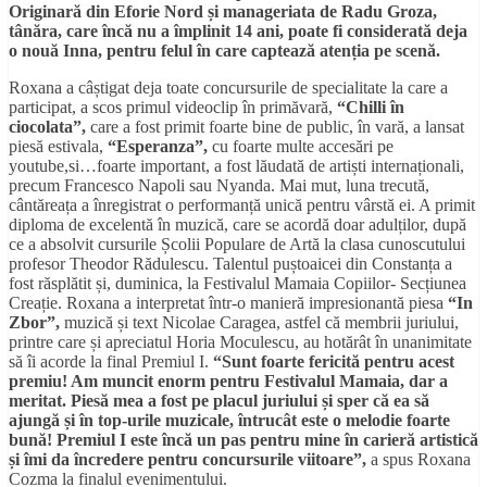
Originară din Eforie Nord și manageriata de Radu Groza,
tânăra, care încă nu a împlinit 14 ani, poate fi considerată deja
o nouă Inna, pentru felul în care captează atenția pe scenă.
Roxana a câștigat deja toate concursurile de specialitate la care a
participat, a scos primul videoclip în primăvară,
“Chilli în
ciocolata”,
care a fost primit foarte bine de public, în vară, a lansat
piesă estivala,
“Esperanza”,
cu foarte multe accesări pe
youtube,si…foarte important, a fost lăudată de artiști internaționali,
precum Francesco Napoli sau Nyanda. Mai mut, luna trecută,
cântăreața a înregistrat o performanță unică pentru vârstă ei. A primit
diploma de excelentă în muzică, care se acordă doar adulților, după
ce a absolvit cursurile Școlii Populare de Artă la clasa cunoscutului
profesor Theodor Rădulescu. Talentul puștoaicei din Constanța a
fost răsplătit și, duminica, la Festivalul Mamaia Copiilor- Secțiunea
Creație. Roxana a interpretat într-o manieră impresionantă piesa
“In
Zbor”,
muzică și text Nicolae Caragea, astfel că membrii juriului,
printre care și apreciatul Horia Moculescu, au hotărât în unanimitate
să îi acorde la final Premiul I.
“Sunt foarte fericită pentru acest
premiu! Am muncit enorm pentru Festivalul Mamaia, dar a
meritat. Piesă mea a fost pe placul juriului și sper că ea să
ajungă și în top-urile muzicale, întrucât este o melodie foarte
bună! Premiul I este încă un pas pentru mine în carieră artistică
și îmi da încredere pentru concursurile viitoare”,
a spus Roxana
Cozma la finalul evenimentului.