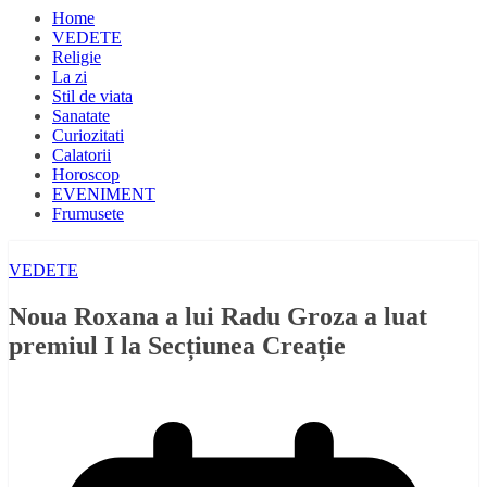
Home
VEDETE
Religie
La zi
Stil de viata
Sanatate
Curiozitati
Calatorii
Horoscop
EVENIMENT
Frumusete
VEDETE
Noua Roxana a lui Radu Groza a luat
premiul I la Secțiunea Creație