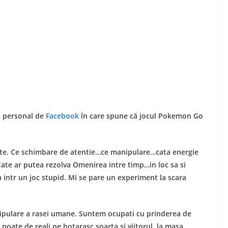
l personal de
Facebook
în care spune că jocul Pokemon Go
te. Ce schimbare de atentie…ce manipulare…cata energie
Cate ar putea rezolva Omenirea intre timp…in loc sa si
 intr un joc stupid. Mi se pare un experiment la scara
pulare a rasei umane. Suntem ocupati cu prinderea de
 poate de reali ne hotarasc soarta si viitorul, la masa