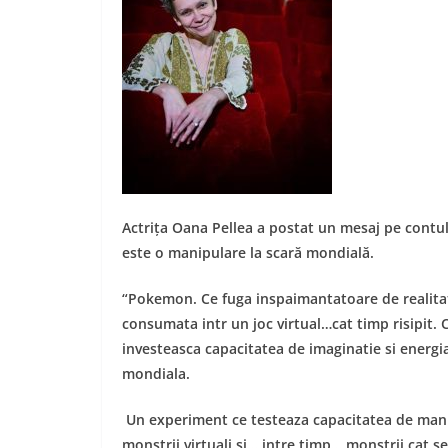
Actrița Oana Pellea a postat un mesaj pe contu
este o manipulare la scară mondială.
“Pokemon. Ce fuga inspaimantatoare de realita
consumata intr un joc virtual…cat timp risipit. 
investeasca capacitatea de imaginatie si energia
mondiala.
Un experiment ce testeaza capacitatea de mani
monstrii virtuali si… intre timp… monstrii cat se