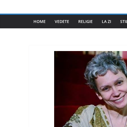
Skip
to
content
HOME
VEDETE
RELIGIE
LA ZI
STI