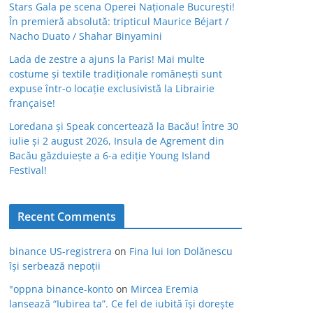
Stars Gala pe scena Operei Naționale București!
În premieră absolută: tripticul Maurice Béjart /
Nacho Duato / Shahar Binyamini
Lada de zestre a ajuns la Paris! Mai multe
costume și textile tradiționale românești sunt
expuse într-o locație exclusivistă la Librairie
française!
Loredana și Speak concertează la Bacău! Între 30
iulie și 2 august 2026, Insula de Agrement din
Bacău găzduiește a 6-a ediție Young Island
Festival!
Recent Comments
binance US-registrera
on
Fina lui Ion Dolănescu
își serbează nepoții
"oppna binance-konto
on
Mircea Eremia
lansează “Iubirea ta”. Ce fel de iubită își dorește