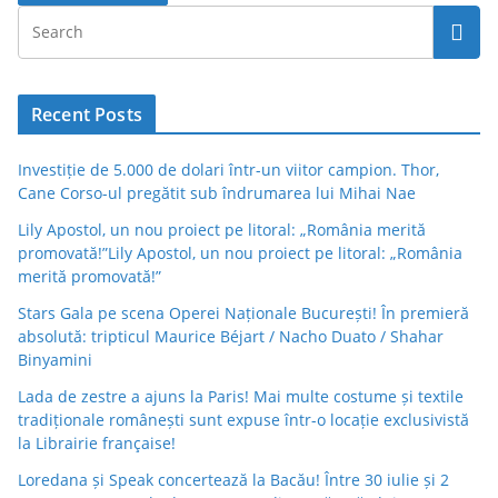
Recent Posts
Investiție de 5.000 de dolari într-un viitor campion. Thor,
Cane Corso-ul pregătit sub îndrumarea lui Mihai Nae
Lily Apostol, un nou proiect pe litoral: „România merită
promovată!”Lily Apostol, un nou proiect pe litoral: „România
merită promovată!”
Stars Gala pe scena Operei Naționale București! În premieră
absolută: tripticul Maurice Béjart / Nacho Duato / Shahar
Binyamini
Lada de zestre a ajuns la Paris! Mai multe costume și textile
tradiționale românești sunt expuse într-o locație exclusivistă
la Librairie française!
Loredana și Speak concertează la Bacău! Între 30 iulie și 2