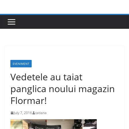
Skip
to
content
EVENIMENT
Vedetele au taiat
panglica noului magazin
Flormar!
July 7, 2016
tatiana