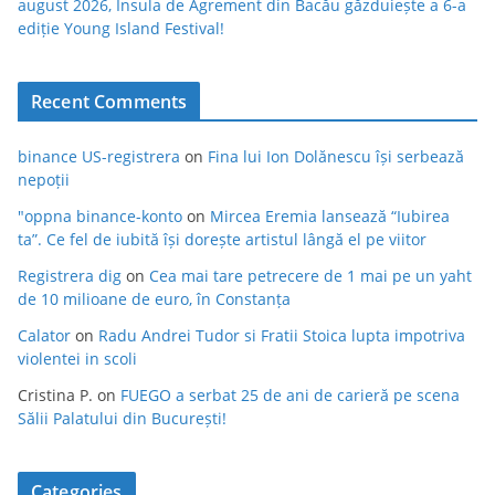
august 2026, Insula de Agrement din Bacău găzduiește a 6-a
ediție Young Island Festival!
Recent Comments
binance US-registrera
on
Fina lui Ion Dolănescu își serbează
nepoții
"oppna binance-konto
on
Mircea Eremia lansează “Iubirea
ta”. Ce fel de iubită își dorește artistul lângă el pe viitor
Registrera dig
on
Cea mai tare petrecere de 1 mai pe un yaht
de 10 milioane de euro, în Constanța
Calator
on
Radu Andrei Tudor si Fratii Stoica lupta impotriva
violentei in scoli
Cristina P.
on
FUEGO a serbat 25 de ani de carieră pe scena
Sălii Palatului din București!
Categories