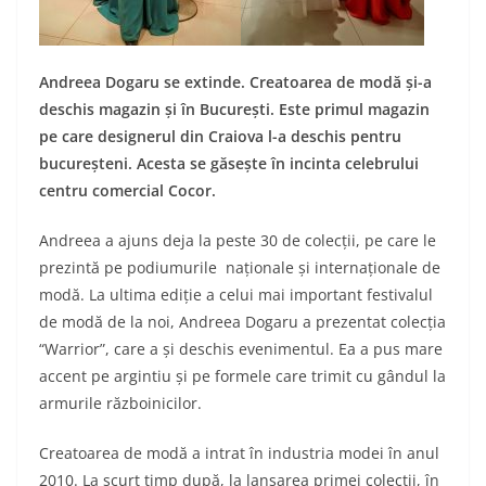
Andreea Dogaru se extinde. Creatoarea de modă și-a
deschis magazin și în București. Este primul magazin
pe care designerul din Craiova l-a deschis pentru
bucureșteni. Acesta se găsește în incinta celebrului
centru comercial Cocor.
Andreea a ajuns deja la peste 30 de colecții, pe care le
prezintă pe podiumurile naționale și internaționale de
modă. La ultima ediție a celui mai important festivalul
de modă de la noi, Andreea Dogaru a prezentat colecția
“Warrior”, care a și deschis evenimentul. Ea a pus mare
accent pe argintiu și pe formele care trimit cu gândul la
armurile războinicilor.
Creatoarea de modă a intrat în industria modei în anul
2010. La scurt timp după, la lansarea primei colecţii, în