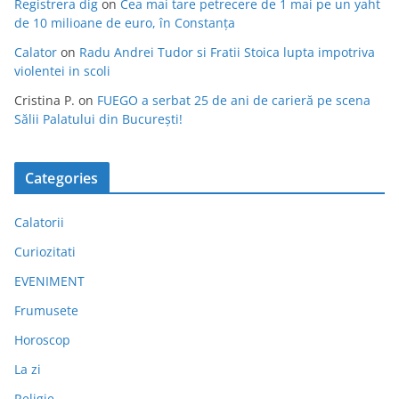
Registrera dig
on
Cea mai tare petrecere de 1 mai pe un yaht
de 10 milioane de euro, în Constanța
Calator
on
Radu Andrei Tudor si Fratii Stoica lupta impotriva
violentei in scoli
Cristina P.
on
FUEGO a serbat 25 de ani de carieră pe scena
Sălii Palatului din București!
Categories
Calatorii
Curiozitati
EVENIMENT
Frumusete
Horoscop
La zi
Religie