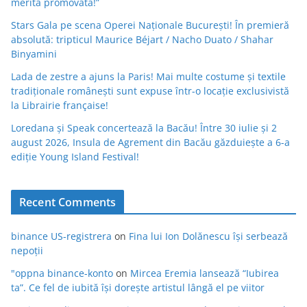
merită promovată!”
Stars Gala pe scena Operei Naționale București! În premieră
absolută: tripticul Maurice Béjart / Nacho Duato / Shahar
Binyamini
Lada de zestre a ajuns la Paris! Mai multe costume și textile
tradiționale românești sunt expuse într-o locație exclusivistă
la Librairie française!
Loredana și Speak concertează la Bacău! Între 30 iulie și 2
august 2026, Insula de Agrement din Bacău găzduiește a 6-a
ediție Young Island Festival!
Recent Comments
binance US-registrera
on
Fina lui Ion Dolănescu își serbează
nepoții
"oppna binance-konto
on
Mircea Eremia lansează “Iubirea
ta”. Ce fel de iubită își dorește artistul lângă el pe viitor