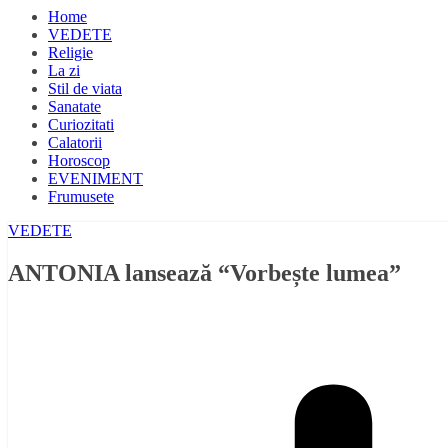
Home
VEDETE
Religie
La zi
Stil de viata
Sanatate
Curiozitati
Calatorii
Horoscop
EVENIMENT
Frumusete
VEDETE
ANTONIA lansează “Vorbește lumea”