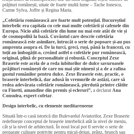
prăjituri românești, uitate de foarte multă lume – Tache Ionescu,
Carme Sylva, Joffre și Regina Maria.
„Cofetăria românească are foarte mult potențial. Bucureștiul
interbelic era capitala cu cele mai multe cofetării și cafenele din
Europa. Nicio altă cofetărie din lume nu mai este atât de vie și
de cosmopolită la bază. Cuvântul care descrie cofetăria
românească este asimilare, întrucât o serie de popoare și-au pus
amprenta asupra ei. De la turci, greci, ruși, până la francezi, cu
toții au îmbogățit-o, creând astfel o cofetărie pur românească,
original, plină de personalitate și robustă. Conceptul Zexe
Braserie este acela de a reda iubitorilor de dulce savuroasele
prăjituri românești de care nu mai știe nimeni și a de a rafina
gustul românilor pentru dulce. Zexe Braserie este, practic, o
braserie interbelică, dar adusă în vremurile de astăzi, care să
redea adevărata cofetărie românească, pierdută printre clătite
cu Finetti, amandine din premix și ecleruri”,
a declarat
Ana
Consulea, expert cofetar
.
Design interbelic, cu elemente meditareneene
Situată într-o casă istorică din Bulevardul Aviatorilor, Zexe Braserie
redefinește conceptul de braserie interbelică atât la nivel de meniu,
cât și la nivel de arhitectură. În noul local pot fi servite o serie de
preparate culinare potrivite pentru micul-dejun, prânz, brunch sau