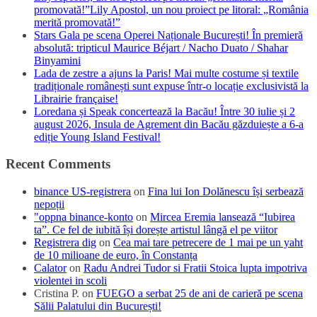
promovată!”Lily Apostol, un nou proiect pe litoral: „România
merită promovată!”
Stars Gala pe scena Operei Naționale București! În premieră
absolută: tripticul Maurice Béjart / Nacho Duato / Shahar
Binyamini
Lada de zestre a ajuns la Paris! Mai multe costume și textile
tradiționale românești sunt expuse într-o locație exclusivistă la
Librairie française!
Loredana și Speak concertează la Bacău! Între 30 iulie și 2
august 2026, Insula de Agrement din Bacău găzduiește a 6-a
ediție Young Island Festival!
Recent Comments
binance US-registrera
on
Fina lui Ion Dolănescu își serbează
nepoții
"oppna binance-konto
on
Mircea Eremia lansează “Iubirea
ta”. Ce fel de iubită își dorește artistul lângă el pe viitor
Registrera dig
on
Cea mai tare petrecere de 1 mai pe un yaht
de 10 milioane de euro, în Constanța
Calator
on
Radu Andrei Tudor si Fratii Stoica lupta impotriva
violentei in scoli
Cristina P.
on
FUEGO a serbat 25 de ani de carieră pe scena
Sălii Palatului din București!