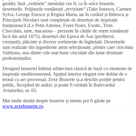
gustări, însă „vedetele” meniului vor fi, ca în orice braserie,
deserturile. Prăjiturile românești „revizitate” (Take Ionescu, Carmen
Sylva, George Enescu și Regina Maria, iar în curând și Bibescu și
Principele Nicolae) sunt completate de deserturi de inspirație
franțuzească (Le Petit-Antoine, Foret-Noire, Exotic, Trois
Chocolats, tarte, macarons – prezente în cărțile de rețete românești
încă din anul 1875), deserturi din Epoca de Aur (profiterol,
cremșnit), plăcinte și diverse sortimente de înghețată. Deserturile
sunt realizate din ingrediente atent selecționate, printre care ciocolata
Valrhona, una dintre cele mai bune ciocolate din lume destinate
profesioniștilor.
Designul braseriei îmbină arhitectura clasică de bază cu elemente de
inspirație mediteraneeană. Spațiul interior elegant este dublat de o
terasă cu aer provensal. Zexe Braserie și-a deschis porțile pentru
public, începând de astăzi, și poate fi vizitată în Bulevardul
Aviatorilor, nr. 65.
Mai multe detalii despre braserie și meniu pot fi găsite pe
www.zexebraserie.ro
.