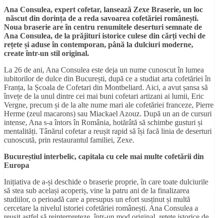
Ana Consulea, expert cofetar, lansează Zexe Braserie, un loc
născut din dorința de a reda savoarea cofetăriei românești.
Noua braserie are în centru renumitele deserturi semnate de
Ana Consulea, de la prăjituri istorice culese din cărți vechi de
rețete și aduse în contemporan, până la dulciuri moderne,
create într-un stil original.
La 26 de ani, Ana Consulea este deja un nume cunoscut în lumea
iubitorilor de dulce din București, după ce a studiat arta cofetăriei în
Franța, la Școala de Cofetari din Montbeliard. Aici, a avut șansa să
învețe de la unul dintre cei mai buni cofetari artizani ai lumii, Eric
Vergne, precum și de la alte nume mari ale cofetăriei franceze, Pierre
Herme (zeul macarons) sau Miackael Azouz. După un an de cursuri
intense, Ana s-a întors în România, hotărâtă să schimbe gusturi și
mentalități. Tânărul cofetar a reușit rapid să își facă linia de deserturi
cunoscută, prin restaurantul familiei, Zexe.
Bucureștiul interbelic, capitala cu cele mai multe cofetării din
Europa
Inițiativa de a-și deschide o braserie proprie, în care toate dulciurile
să stea sub același acoperiș, vine la patru ani de la finalizarea
studiilor, o perioadă care a presupus un efort susținut și multă
cercetare la nivelul istoriei cofetăriei românești. Ana Consulea a
reușit astfel să reinterpreteze, într-un mod original, rețete istorice de