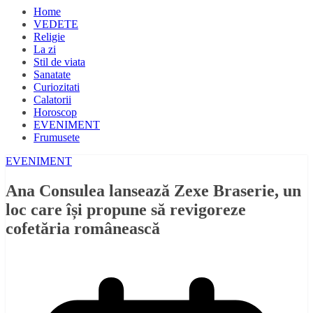
Home
VEDETE
Religie
La zi
Stil de viata
Sanatate
Curiozitati
Calatorii
Horoscop
EVENIMENT
Frumusete
EVENIMENT
Ana Consulea lansează Zexe Braserie, un
loc care își propune să revigoreze
cofetăria românească