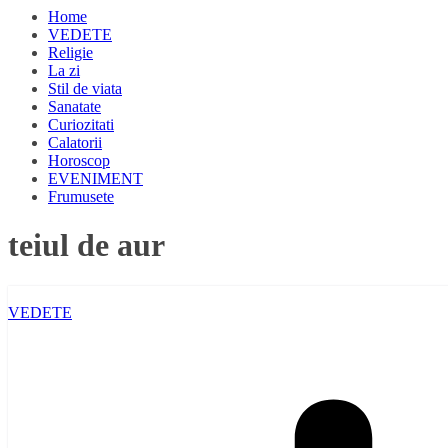
Home
VEDETE
Religie
La zi
Stil de viata
Sanatate
Curiozitati
Calatorii
Horoscop
EVENIMENT
Frumusete
teiul de aur
VEDETE