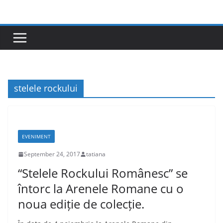
Skip
to
content
stelele rockului
EVENIMENT
September 24, 2017
tatiana
“Stelele Rockului Românesc” se
întorc la Arenele Romane cu o
noua ediție de colecție.