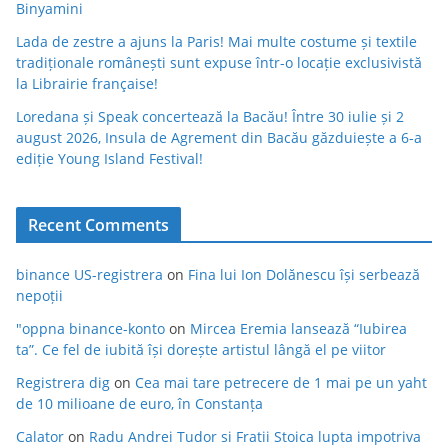
Binyamini
Lada de zestre a ajuns la Paris! Mai multe costume și textile
tradiționale românești sunt expuse într-o locație exclusivistă
la Librairie française!
Loredana și Speak concertează la Bacău! Între 30 iulie și 2
august 2026, Insula de Agrement din Bacău găzduiește a 6-a
ediție Young Island Festival!
Recent Comments
binance US-registrera
on
Fina lui Ion Dolănescu își serbează
nepoții
"oppna binance-konto
on
Mircea Eremia lansează “Iubirea
ta”. Ce fel de iubită își dorește artistul lângă el pe viitor
Registrera dig
on
Cea mai tare petrecere de 1 mai pe un yaht
de 10 milioane de euro, în Constanța
Calator
on
Radu Andrei Tudor si Fratii Stoica lupta impotriva