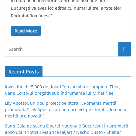
În data de 4 noiembrie la Arenele Romane din
Bucureşti va avea loc ediția cu numărul trei a “Stelelor
Rockului Românesc”.
Read More
Recent Posts
Investiție de 5.000 de dolari într-un viitor campion. Thor,
Cane Corso-ul pregătit sub îndrumarea lui Mihai Nae
Lily Apostol, un nou proiect pe litoral: „România merită
promovată!”Lily Apostol, un nou proiect pe litoral: „România
merită promovată!”
Stars Gala pe scena Operei Naționale București! În premieră
absolută: tripticul Maurice Béjart / Nacho Duato / Shahar