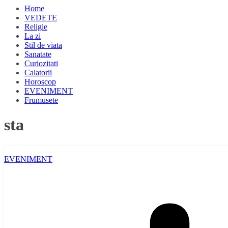
Home
VEDETE
Religie
La zi
Stil de viata
Sanatate
Curiozitati
Calatorii
Horoscop
EVENIMENT
Frumusete
sta
EVENIMENT