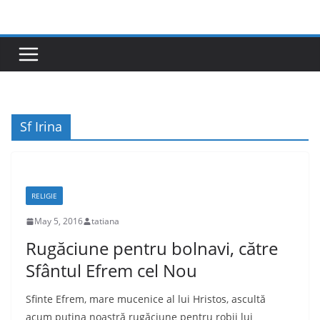
Skip
to
content
Sf Irina
RELIGIE
May 5, 2016
tatiana
Rugăciune pentru bolnavi, către
Sfântul Efrem cel Nou
Sfinte Efrem, mare mucenice al lui Hristos, ascultă
acum puţina noastră rugăciune pentru robii lui