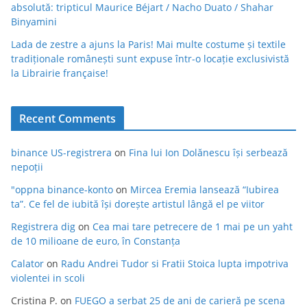
absolută: tripticul Maurice Béjart / Nacho Duato / Shahar
Binyamini
Lada de zestre a ajuns la Paris! Mai multe costume și textile
tradiționale românești sunt expuse într-o locație exclusivistă
la Librairie française!
Recent Comments
binance US-registrera
on
Fina lui Ion Dolănescu își serbează
nepoții
"oppna binance-konto
on
Mircea Eremia lansează “Iubirea
ta”. Ce fel de iubită își dorește artistul lângă el pe viitor
Registrera dig
on
Cea mai tare petrecere de 1 mai pe un yaht
de 10 milioane de euro, în Constanța
Calator
on
Radu Andrei Tudor si Fratii Stoica lupta impotriva
violentei in scoli
Cristina P.
on
FUEGO a serbat 25 de ani de carieră pe scena