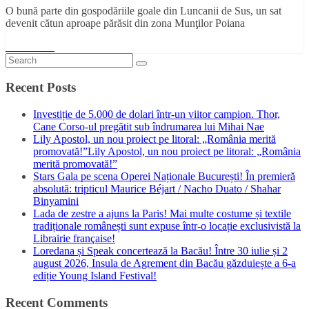
O bună parte din gospodăriile goale din Luncanii de Sus, un sat
devenit cătun aproape părăsit din zona Munţilor Poiana
Read More
Recent Posts
Investiție de 5.000 de dolari într-un viitor campion. Thor,
Cane Corso-ul pregătit sub îndrumarea lui Mihai Nae
Lily Apostol, un nou proiect pe litoral: „România merită
promovată!”Lily Apostol, un nou proiect pe litoral: „România
merită promovată!”
Stars Gala pe scena Operei Naționale București! În premieră
absolută: tripticul Maurice Béjart / Nacho Duato / Shahar
Binyamini
Lada de zestre a ajuns la Paris! Mai multe costume și textile
tradiționale românești sunt expuse într-o locație exclusivistă la
Librairie française!
Loredana și Speak concertează la Bacău! Între 30 iulie și 2
august 2026, Insula de Agrement din Bacău găzduiește a 6-a
ediție Young Island Festival!
Recent Comments