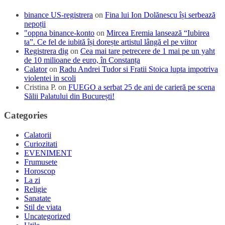
binance US-registrera
on
Fina lui Ion Dolănescu își serbează
nepoții
"oppna binance-konto
on
Mircea Eremia lansează “Iubirea
ta”. Ce fel de iubită își dorește artistul lângă el pe viitor
Registrera dig
on
Cea mai tare petrecere de 1 mai pe un yaht
de 10 milioane de euro, în Constanța
Calator
on
Radu Andrei Tudor si Fratii Stoica lupta impotriva
violentei in scoli
Cristina P.
on
FUEGO a serbat 25 de ani de carieră pe scena
Sălii Palatului din București!
Categories
Calatorii
Curiozitati
EVENIMENT
Frumusete
Horoscop
La zi
Religie
Sanatate
Stil de viata
Uncategorized