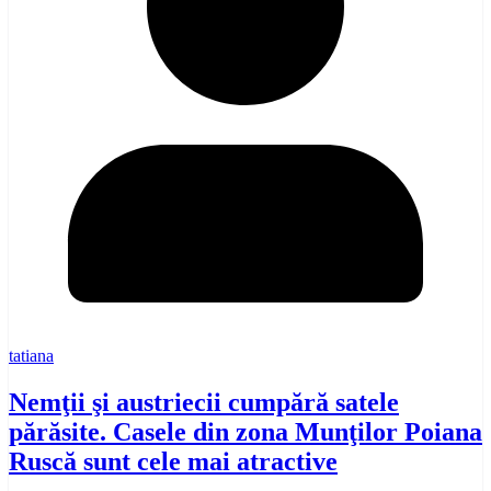
tatiana
Nemţii şi austriecii cumpără satele
părăsite. Casele din zona Munţilor Poiana
Ruscă sunt cele mai atractive