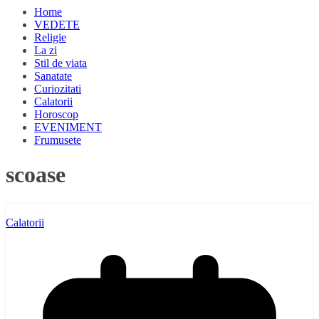
Home
VEDETE
Religie
La zi
Stil de viata
Sanatate
Curiozitati
Calatorii
Horoscop
EVENIMENT
Frumusete
scoase
Calatorii