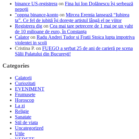
binance US-registrera
on
Fina lui Ion Dolănescu își serbează
nepoții
"oppna binance-konto
on
Mircea Eremia lansează “Iubirea
ta”. Ce fel de iubită își dorește artistul lângă el pe viitor
Registrera dig
on
Cea mai tare petrecere de 1 mai pe un yaht
de 10 milioane de euro, în Constanța
Calator
on
Radu Andrei Tudor si Fratii Stoica lupta impotriva
violentei in scoli
Cristina P.
on
FUEGO a serbat 25 de ani de carieră pe scena
Sălii Palatului din București!
Categories
Calatorii
Curiozitati
EVENIMENT
Frumusete
Horoscop
La zi
Religie
Sanatate
Stil de viata
Uncategorized
Utile