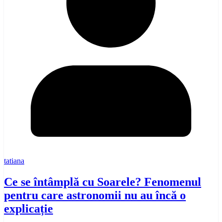
tatiana
Ce se întâmplă cu Soarele? Fenomenul
pentru care astronomii nu au încă o
explicație