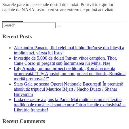
Soarele pare în aceste zile destul de ciudat. Potrivit imaginilor
captate de NASA, astrul ceresc are extrem de puțină activitate
Read More
Recent Posts
Alexandru Panaete, fiul celei mai iubite florărese din Pitești a
împlinit azi, vârsta lui Iisus!
Investiție de 5.000 de dolari într-un viitor campion. Thor,
Cane Corso-ul pregătit sub îndrumarea lui Mihai Nae
Lily Apostol, un nou proiect pe litoral: „România merită
promovată!”Lily Apostol, un nou proiect pe litoral: „România
merită promovată!”
Stars Gala pe scena Operei Naționale București! În premieră
absolută: tripticul Maurice Béjart / Nacho Duato / Shahar
Binyamini
Lada de zestre a ajuns la Paris! Mai multe costume și textile
tradiționale românești sunt expuse într-o locație exclusivistă la
Librairie française!
Recent Comments