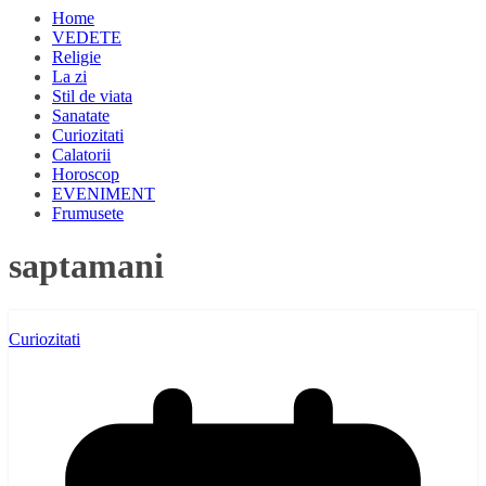
Home
VEDETE
Religie
La zi
Stil de viata
Sanatate
Curiozitati
Calatorii
Horoscop
EVENIMENT
Frumusete
saptamani
Curiozitati