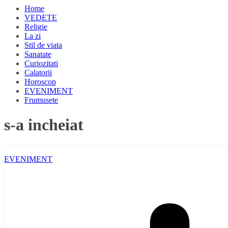
Home
VEDETE
Religie
La zi
Stil de viata
Sanatate
Curiozitati
Calatorii
Horoscop
EVENIMENT
Frumusete
s-a incheiat
EVENIMENT