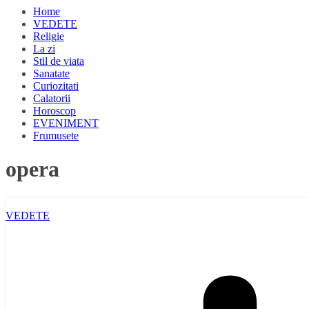
Home
VEDETE
Religie
La zi
Stil de viata
Sanatate
Curiozitati
Calatorii
Horoscop
EVENIMENT
Frumusete
opera
VEDETE