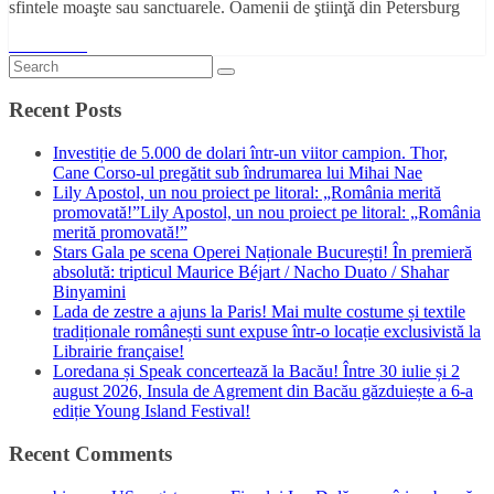
sfintele moaşte sau sanctuarele. Oamenii de ştiinţă din Petersburg
Read More
Recent Posts
Investiție de 5.000 de dolari într-un viitor campion. Thor,
Cane Corso-ul pregătit sub îndrumarea lui Mihai Nae
Lily Apostol, un nou proiect pe litoral: „România merită
promovată!”Lily Apostol, un nou proiect pe litoral: „România
merită promovată!”
Stars Gala pe scena Operei Naționale București! În premieră
absolută: tripticul Maurice Béjart / Nacho Duato / Shahar
Binyamini
Lada de zestre a ajuns la Paris! Mai multe costume și textile
tradiționale românești sunt expuse într-o locație exclusivistă la
Librairie française!
Loredana și Speak concertează la Bacău! Între 30 iulie și 2
august 2026, Insula de Agrement din Bacău găzduiește a 6-a
ediție Young Island Festival!
Recent Comments