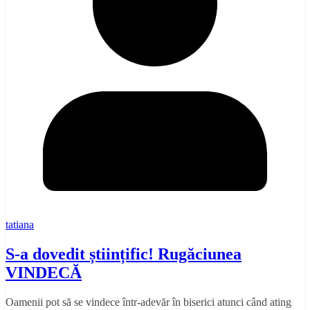
tatiana
S-a dovedit științific! Rugăciunea
VINDECĂ
Oamenii pot să se vindece într-adevăr în biserici atunci când ating