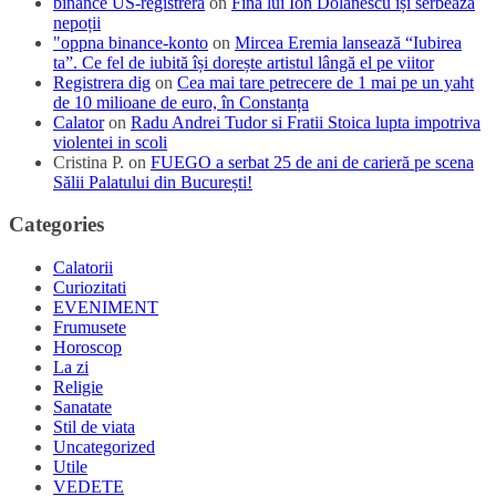
binance US-registrera
on
Fina lui Ion Dolănescu își serbează
nepoții
"oppna binance-konto
on
Mircea Eremia lansează “Iubirea
ta”. Ce fel de iubită își dorește artistul lângă el pe viitor
Registrera dig
on
Cea mai tare petrecere de 1 mai pe un yaht
de 10 milioane de euro, în Constanța
Calator
on
Radu Andrei Tudor si Fratii Stoica lupta impotriva
violentei in scoli
Cristina P.
on
FUEGO a serbat 25 de ani de carieră pe scena
Sălii Palatului din București!
Categories
Calatorii
Curiozitati
EVENIMENT
Frumusete
Horoscop
La zi
Religie
Sanatate
Stil de viata
Uncategorized
Utile
VEDETE