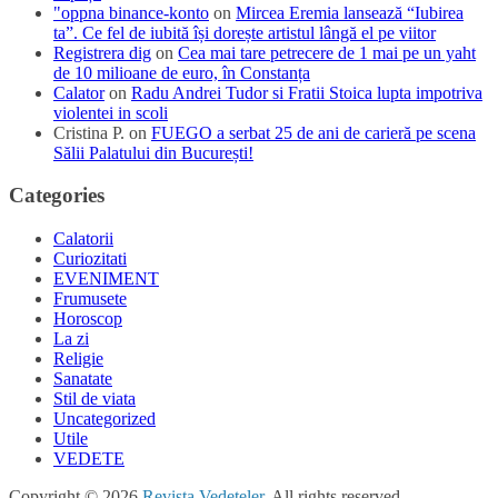
"oppna binance-konto
on
Mircea Eremia lansează “Iubirea
ta”. Ce fel de iubită își dorește artistul lângă el pe viitor
Registrera dig
on
Cea mai tare petrecere de 1 mai pe un yaht
de 10 milioane de euro, în Constanța
Calator
on
Radu Andrei Tudor si Fratii Stoica lupta impotriva
violentei in scoli
Cristina P.
on
FUEGO a serbat 25 de ani de carieră pe scena
Sălii Palatului din București!
Categories
Calatorii
Curiozitati
EVENIMENT
Frumusete
Horoscop
La zi
Religie
Sanatate
Stil de viata
Uncategorized
Utile
VEDETE
Copyright © 2026
Revista Vedeteler
. All rights reserved.