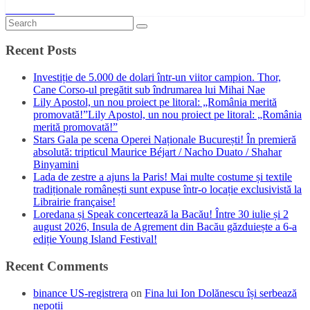
Read More
Recent Posts
Investiție de 5.000 de dolari într-un viitor campion. Thor,
Cane Corso-ul pregătit sub îndrumarea lui Mihai Nae
Lily Apostol, un nou proiect pe litoral: „România merită
promovată!”Lily Apostol, un nou proiect pe litoral: „România
merită promovată!”
Stars Gala pe scena Operei Naționale București! În premieră
absolută: tripticul Maurice Béjart / Nacho Duato / Shahar
Binyamini
Lada de zestre a ajuns la Paris! Mai multe costume și textile
tradiționale românești sunt expuse într-o locație exclusivistă la
Librairie française!
Loredana și Speak concertează la Bacău! Între 30 iulie și 2
august 2026, Insula de Agrement din Bacău găzduiește a 6-a
ediție Young Island Festival!
Recent Comments
binance US-registrera
on
Fina lui Ion Dolănescu își serbează
nepoții