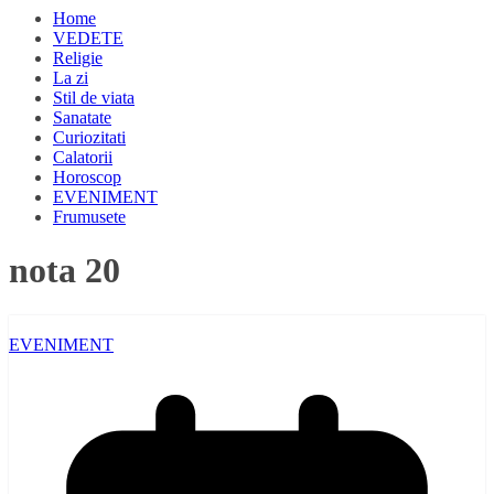
Home
VEDETE
Religie
La zi
Stil de viata
Sanatate
Curiozitati
Calatorii
Horoscop
EVENIMENT
Frumusete
nota 20
EVENIMENT