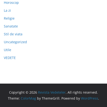
Horoscop
La zi
Religie
Sanatate
Stil de viata
Uncategorized
Utile
VEDETE
Copyright © 2026
Revista Vedeteler
. All rights reserved.
Theme:
ColorMag
by ThemeGrill. Powered by
WordPress
.