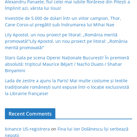
Alexandru Panaete, fiul celei mai iubite florărese din Pitești a
împlinit azi, vârsta lui Iisus!
Investiție de 5.000 de dolari într-un viitor campion. Thor,
Cane Corso-ul pregătit sub îndrumarea lui Mihai Nae
Lily Apostol, un nou proiect pe litoral: „România merită
promovată!”Lily Apostol, un nou proiect pe litoral: „România
merită promovată!”
Stars Gala pe scena Operei Naționale București! În premieră
absolută: tripticul Maurice Béjart / Nacho Duato / Shahar
Binyamini
Lada de zestre a ajuns la Paris! Mai multe costume și textile
tradiționale românești sunt expuse într-o locație exclusivistă
la Librairie française!
Recent Comments
binance US-registrera
on
Fina lui Ion Dolănescu își serbează
nepoții