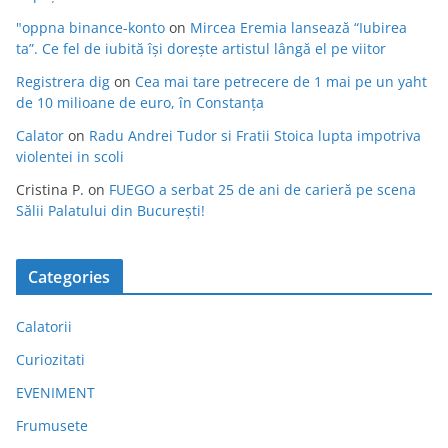
"oppna binance-konto
on
Mircea Eremia lansează “Iubirea
ta”. Ce fel de iubită își dorește artistul lângă el pe viitor
Registrera dig
on
Cea mai tare petrecere de 1 mai pe un yaht
de 10 milioane de euro, în Constanța
Calator
on
Radu Andrei Tudor si Fratii Stoica lupta impotriva
violentei in scoli
Cristina P.
on
FUEGO a serbat 25 de ani de carieră pe scena
Sălii Palatului din București!
Categories
Calatorii
Curiozitati
EVENIMENT
Frumusete