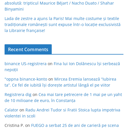
absolută: tripticul Maurice Béjart / Nacho Duato / Shahar
Binyamini
Lada de zestre a ajuns la Paris! Mai multe costume și textile
tradiționale românești sunt expuse într-o locație exclusivistă
la Librairie française!
Recent Comments
binance US-registrera
on
Fina lui Ion Dolănescu își serbează
nepoții
"oppna binance-konto
on
Mircea Eremia lansează “Iubirea
ta”. Ce fel de iubită își dorește artistul lângă el pe viitor
Registrera dig
on
Cea mai tare petrecere de 1 mai pe un yaht
de 10 milioane de euro, în Constanța
Calator
on
Radu Andrei Tudor si Fratii Stoica lupta impotriva
violentei in scoli
Cristina P.
on
FUEGO a serbat 25 de ani de carieră pe scena