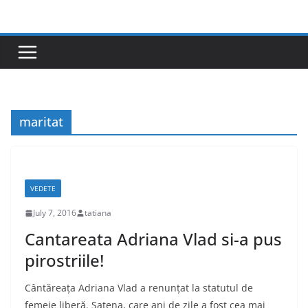
Skip
to
content
maritat
VEDETE
July 7, 2016
tatiana
Cantareata Adriana Vlad si-a pus
pirostriile!
Cântăreața Adriana Vlad a renunțat la statutul de
femeie liberă. Șatena, care ani de zile a fost cea mai