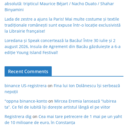
absolută: tripticul Maurice Béjart / Nacho Duato / Shahar
Binyamini
Lada de zestre a ajuns la Paris! Mai multe costume și textile
tradiționale românești sunt expuse într-o locație exclusivistă
la Librairie française!
Loredana și Speak concertează la Bacău! Între 30 iulie și 2
august 2026, Insula de Agrement din Bacău găzduiește a 6-a
ediție Young Island Festival!
Recent Comments
binance US-registrera
on
Fina lui Ion Dolănescu își serbează
nepoții
"oppna binance-konto
on
Mircea Eremia lansează “Iubirea
ta”. Ce fel de iubită își dorește artistul lângă el pe viitor
Registrera dig
on
Cea mai tare petrecere de 1 mai pe un yaht
de 10 milioane de euro, în Constanța