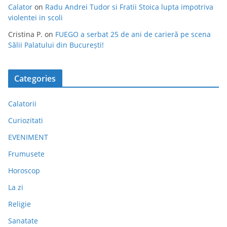
Calator
on
Radu Andrei Tudor si Fratii Stoica lupta impotriva
violentei in scoli
Cristina P.
on
FUEGO a serbat 25 de ani de carieră pe scena
Sălii Palatului din București!
Categories
Calatorii
Curiozitati
EVENIMENT
Frumusete
Horoscop
La zi
Religie
Sanatate