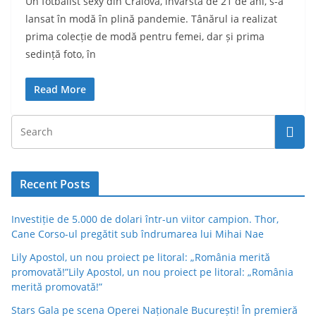
Un fotbalist sexy din Craiova, învârstă de 21 de ani, s-a
lansat în modă în plină pandemie. Tânărul ia realizat
prima colecție de modă pentru femei, dar și prima
sedință foto, în
Read More
Recent Posts
Investiție de 5.000 de dolari într-un viitor campion. Thor,
Cane Corso-ul pregătit sub îndrumarea lui Mihai Nae
Lily Apostol, un nou proiect pe litoral: „România merită
promovată!”Lily Apostol, un nou proiect pe litoral: „România
merită promovată!”
Stars Gala pe scena Operei Naționale București! În premieră