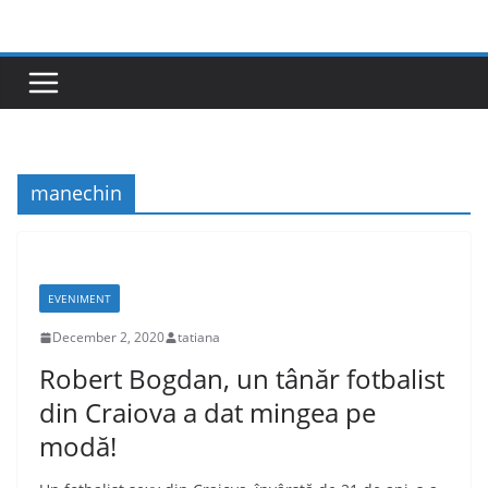
Skip
to
content
manechin
EVENIMENT
December 2, 2020
tatiana
Robert Bogdan, un tânăr fotbalist
din Craiova a dat mingea pe
modă!