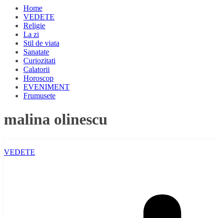
Home
VEDETE
Religie
La zi
Stil de viata
Sanatate
Curiozitati
Calatorii
Horoscop
EVENIMENT
Frumusete
malina olinescu
VEDETE