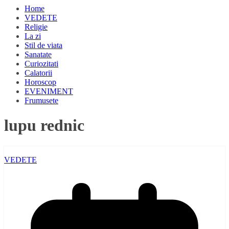
Home
VEDETE
Religie
La zi
Stil de viata
Sanatate
Curiozitati
Calatorii
Horoscop
EVENIMENT
Frumusete
lupu rednic
VEDETE