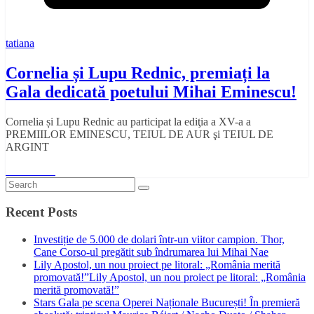
tatiana
Cornelia și Lupu Rednic, premiați la
Gala dedicată poetului Mihai Eminescu!
Cornelia și Lupu Rednic au participat la ediţia a XV-a a
PREMIILOR EMINESCU, TEIUL DE AUR şi TEIUL DE
ARGINT
Read More
Recent Posts
Investiție de 5.000 de dolari într-un viitor campion. Thor,
Cane Corso-ul pregătit sub îndrumarea lui Mihai Nae
Lily Apostol, un nou proiect pe litoral: „România merită
promovată!”Lily Apostol, un nou proiect pe litoral: „România
merită promovată!”
Stars Gala pe scena Operei Naționale București! În premieră