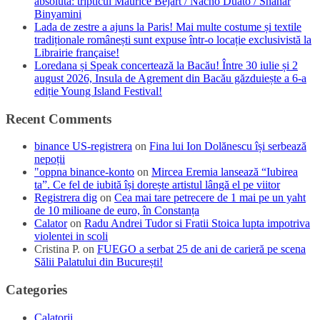
absolută: tripticul Maurice Béjart / Nacho Duato / Shahar
Binyamini
Lada de zestre a ajuns la Paris! Mai multe costume și textile
tradiționale românești sunt expuse într-o locație exclusivistă la
Librairie française!
Loredana și Speak concertează la Bacău! Între 30 iulie și 2
august 2026, Insula de Agrement din Bacău găzduiește a 6-a
ediție Young Island Festival!
Recent Comments
binance US-registrera
on
Fina lui Ion Dolănescu își serbează
nepoții
"oppna binance-konto
on
Mircea Eremia lansează “Iubirea
ta”. Ce fel de iubită își dorește artistul lângă el pe viitor
Registrera dig
on
Cea mai tare petrecere de 1 mai pe un yaht
de 10 milioane de euro, în Constanța
Calator
on
Radu Andrei Tudor si Fratii Stoica lupta impotriva
violentei in scoli
Cristina P.
on
FUEGO a serbat 25 de ani de carieră pe scena
Sălii Palatului din București!
Categories
Calatorii