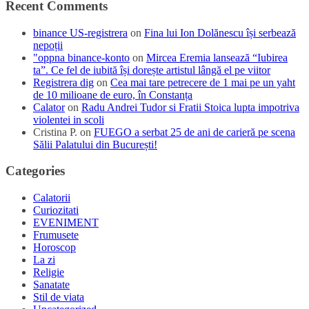
Recent Comments
binance US-registrera
on
Fina lui Ion Dolănescu își serbează
nepoții
"oppna binance-konto
on
Mircea Eremia lansează “Iubirea
ta”. Ce fel de iubită își dorește artistul lângă el pe viitor
Registrera dig
on
Cea mai tare petrecere de 1 mai pe un yaht
de 10 milioane de euro, în Constanța
Calator
on
Radu Andrei Tudor si Fratii Stoica lupta impotriva
violentei in scoli
Cristina P.
on
FUEGO a serbat 25 de ani de carieră pe scena
Sălii Palatului din București!
Categories
Calatorii
Curiozitati
EVENIMENT
Frumusete
Horoscop
La zi
Religie
Sanatate
Stil de viata