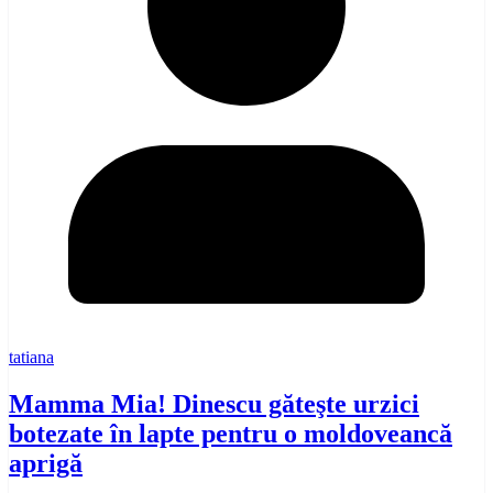
tatiana
Mamma Mia! Dinescu găteşte urzici
botezate în lapte pentru o moldoveancă
aprigă