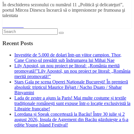
În deschiderea sezonului cu numărul 11 „Politică şi delicateţuri”,
poetul Mircea Dinescu încearcă să o impresioneze pe frumoasa şi
talentata
Read More
Recent Posts
Investiție de 5.000 de dolari într-un viitor campion. Thor,
Cane Corso-ul pregătit sub îndrumarea lui Mihai Nae
Lily Apostol, un nou proiect pe litoral: „România merită
promovată!”Lily Apostol, un nou proiect pe litoral: „România
merită promovată!”
Stars Gala pe scena Operei Naționale București! În premieră
absolută: tripticul Maurice Béjart / Nacho Duato / Shahar
Binyamini
Lada de zestre a ajuns la Paris! Mai multe costume și textile
tradiționale românești sunt expuse într-o locație exclusivistă la
Librairie française!
Loredana și Speak concertează la Bacău! Între 30 iulie și 2
august 2026, Insula de Agrement din Bacău găzduiește a 6-a
ediție Young Island Festival!