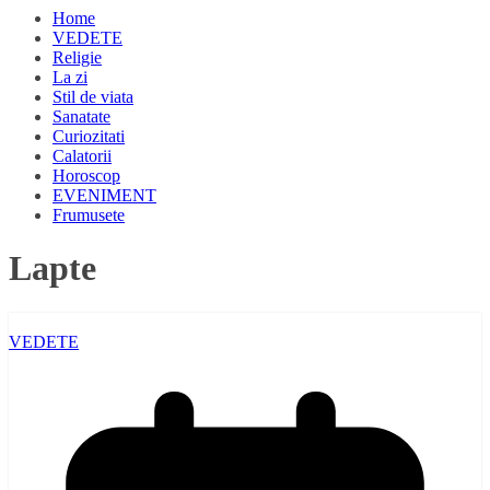
Home
VEDETE
Religie
La zi
Stil de viata
Sanatate
Curiozitati
Calatorii
Horoscop
EVENIMENT
Frumusete
Lapte
VEDETE