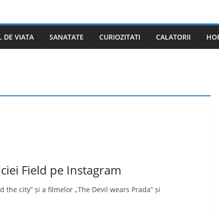
L DE VIATA
SANATATE
CURIOZITATI
CALATORII
HO
iciei Field pe Instagram
d the city” și a filmelor „The Devil wears Prada” și