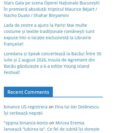
Stars Gala pe scena Operei Naționale București!
În premieră absolută: tripticul Maurice Béjart /
Nacho Duato / Shahar Binyamini
Lada de zestre a ajuns la Paris! Mai multe
costume și textile tradiționale românești sunt
expuse într-o locație exclusivistă la Librairie
française!
Loredana și Speak concertează la Bacău! Între 30
iulie și 2 august 2026, Insula de Agrement din
Bacău găzduiește a 6-a ediție Young Island
Festival!
Recent Comments
binance US-registrera
on
Fina lui Ion Dolănescu
își serbează nepoții
"oppna binance-konto
on
Mircea Eremia
lansează “Iubirea ta”. Ce fel de iubită își dorește