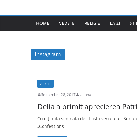
Skip
to
content
HOME
VEDETE
RELIGIE
LA ZI
STI
Instagram
VEDETE
September 28, 2017
tatiana
Delia a primit aprecierea Patr
Cu o ținută semnată de stilista serialului „Sex an
„Confessions