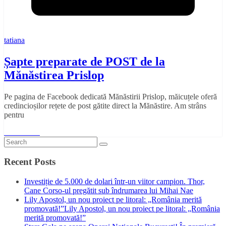
tatiana
Șapte preparate de POST de la
Mănăstirea Prislop
Pe pagina de Facebook dedicată Mănăstirii Prislop, măicuțele oferă
credincioșilor rețete de post gătite direct la Mănăstire. Am strâns
pentru
Read More
Recent Posts
Investiție de 5.000 de dolari într-un viitor campion. Thor,
Cane Corso-ul pregătit sub îndrumarea lui Mihai Nae
Lily Apostol, un nou proiect pe litoral: „România merită
promovată!”Lily Apostol, un nou proiect pe litoral: „România
merită promovată!”