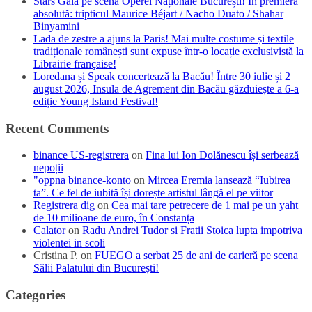
Stars Gala pe scena Operei Naționale București! În premieră
absolută: tripticul Maurice Béjart / Nacho Duato / Shahar
Binyamini
Lada de zestre a ajuns la Paris! Mai multe costume și textile
tradiționale românești sunt expuse într-o locație exclusivistă la
Librairie française!
Loredana și Speak concertează la Bacău! Între 30 iulie și 2
august 2026, Insula de Agrement din Bacău găzduiește a 6-a
ediție Young Island Festival!
Recent Comments
binance US-registrera
on
Fina lui Ion Dolănescu își serbează
nepoții
"oppna binance-konto
on
Mircea Eremia lansează “Iubirea
ta”. Ce fel de iubită își dorește artistul lângă el pe viitor
Registrera dig
on
Cea mai tare petrecere de 1 mai pe un yaht
de 10 milioane de euro, în Constanța
Calator
on
Radu Andrei Tudor si Fratii Stoica lupta impotriva
violentei in scoli
Cristina P.
on
FUEGO a serbat 25 de ani de carieră pe scena
Sălii Palatului din București!
Categories