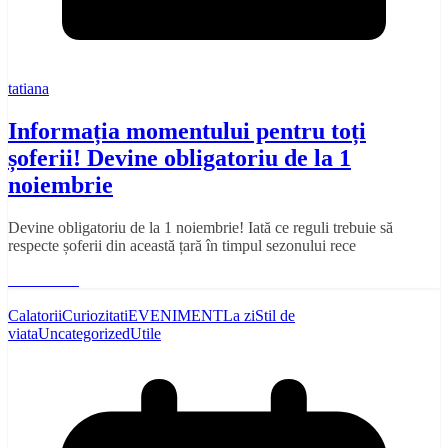
tatiana
Informația momentului pentru toți
șoferii! Devine obligatoriu de la 1
noiembrie
Devine obligatoriu de la 1 noiembrie! Iată ce reguli trebuie să
respecte șoferii din această țară în timpul sezonului rece
Read More
Calatorii
Curiozitati
EVENIMENT
La zi
Stil de
viata
Uncategorized
Utile