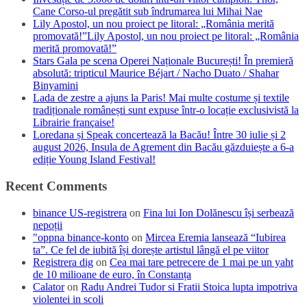
Cane Corso-ul pregătit sub îndrumarea lui Mihai Nae
Lily Apostol, un nou proiect pe litoral: „România merită
promovată!”Lily Apostol, un nou proiect pe litoral: „România
merită promovată!”
Stars Gala pe scena Operei Naționale București! În premieră
absolută: tripticul Maurice Béjart / Nacho Duato / Shahar
Binyamini
Lada de zestre a ajuns la Paris! Mai multe costume și textile
tradiționale românești sunt expuse într-o locație exclusivistă la
Librairie française!
Loredana și Speak concertează la Bacău! Între 30 iulie și 2
august 2026, Insula de Agrement din Bacău găzduiește a 6-a
ediție Young Island Festival!
Recent Comments
binance US-registrera
on
Fina lui Ion Dolănescu își serbează
nepoții
"oppna binance-konto
on
Mircea Eremia lansează “Iubirea
ta”. Ce fel de iubită își dorește artistul lângă el pe viitor
Registrera dig
on
Cea mai tare petrecere de 1 mai pe un yaht
de 10 milioane de euro, în Constanța
Calator
on
Radu Andrei Tudor si Fratii Stoica lupta impotriva
violentei in scoli