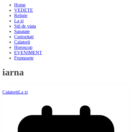
Home
VEDETE
Religie
La zi
Stil de viata
Sanatate
Curiozitati
Calatorii
Horoscop
EVENIMENT
Frumusete
iarna
Calatorii
La zi