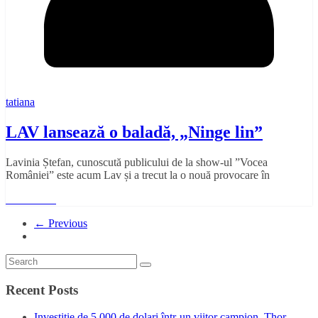
tatiana
LAV lansează o baladă, „Ninge lin”
Lavinia Ștefan, cunoscută publicului de la show-ul ”Vocea
României” este acum Lav și a trecut la o nouă provocare în
Read More
← Previous
Recent Posts
Investiție de 5.000 de dolari într-un viitor campion. Thor,