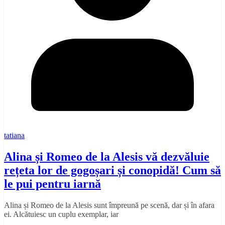
tatiana
Alina și Romeo de la Alesis vă dezvăluie
rețeta lor de gogoșari și conopidă! Cum să
le pui pentru iarnă
Alina și Romeo de la Alesis sunt împreună pe scenă, dar și în afara
ei. Alcătuiesc un cuplu exemplar, iar