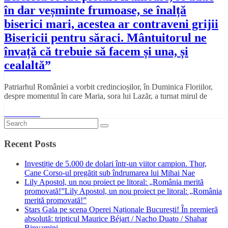
în dar veșminte frumoase, se înalță
biserici mari, acestea ar contraveni grijii
Bisericii pentru săraci. Mântuitorul ne
învață că trebuie să facem și una, și
cealaltă”
Patriarhul României a vorbit credincioșilor, în Duminica Floriilor,
despre momentul în care Maria, sora lui Lazăr, a turnat mirul de
Read More
Recent Posts
Investiție de 5.000 de dolari într-un viitor campion. Thor,
Cane Corso-ul pregătit sub îndrumarea lui Mihai Nae
Lily Apostol, un nou proiect pe litoral: „România merită
promovată!”Lily Apostol, un nou proiect pe litoral: „România
merită promovată!”
Stars Gala pe scena Operei Naționale București! În premieră
absolută: tripticul Maurice Béjart / Nacho Duato / Shahar
Binyamini