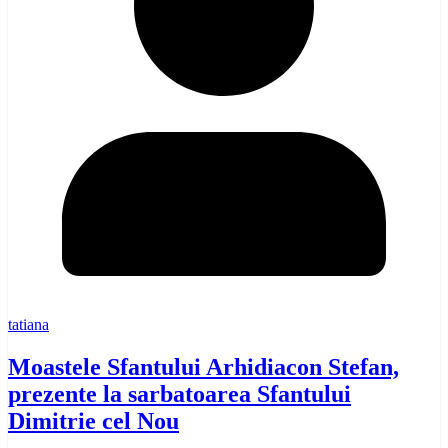
tatiana
Moastele Sfantului Arhidiacon Stefan,
prezente la sarbatoarea Sfantului
Dimitrie cel Nou