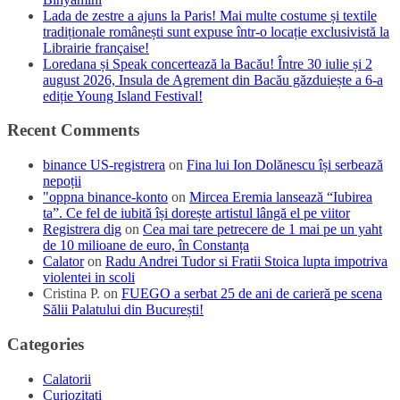
Lada de zestre a ajuns la Paris! Mai multe costume și textile
tradiționale românești sunt expuse într-o locație exclusivistă la
Librairie française!
Loredana și Speak concertează la Bacău! Între 30 iulie și 2
august 2026, Insula de Agrement din Bacău găzduiește a 6-a
ediție Young Island Festival!
Recent Comments
binance US-registrera
on
Fina lui Ion Dolănescu își serbează
nepoții
"oppna binance-konto
on
Mircea Eremia lansează “Iubirea
ta”. Ce fel de iubită își dorește artistul lângă el pe viitor
Registrera dig
on
Cea mai tare petrecere de 1 mai pe un yaht
de 10 milioane de euro, în Constanța
Calator
on
Radu Andrei Tudor si Fratii Stoica lupta impotriva
violentei in scoli
Cristina P.
on
FUEGO a serbat 25 de ani de carieră pe scena
Sălii Palatului din București!
Categories
Calatorii
Curiozitati