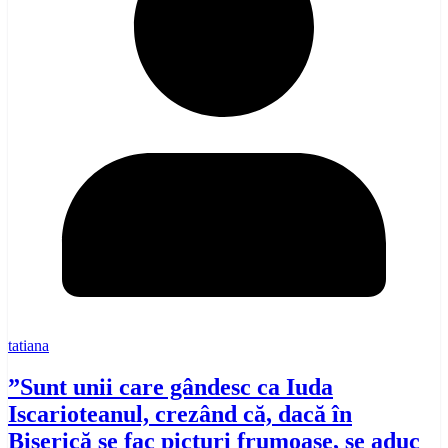
tatiana
”Sunt unii care gândesc ca Iuda
Iscarioteanul, crezând că, dacă în
Biserică se fac picturi frumoase, se aduc