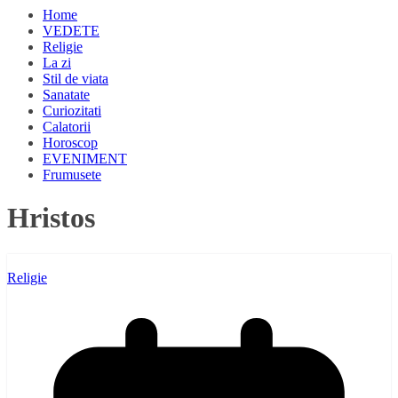
Home
VEDETE
Religie
La zi
Stil de viata
Sanatate
Curiozitati
Calatorii
Horoscop
EVENIMENT
Frumusete
Hristos
Religie