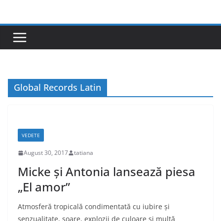
Skip
to
content
Global Records Latin
VEDETE
August 30, 2017
tatiana
Micke și Antonia lansează piesa
„El amor”
Atmosferă tropicală condimentată cu iubire și
senzualitate, soare, explozii de culoare și multă