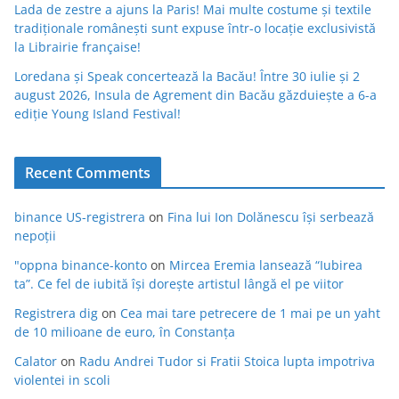
Lada de zestre a ajuns la Paris! Mai multe costume și textile
tradiționale românești sunt expuse într-o locație exclusivistă
la Librairie française!
Loredana și Speak concertează la Bacău! Între 30 iulie și 2
august 2026, Insula de Agrement din Bacău găzduiește a 6-a
ediție Young Island Festival!
Recent Comments
binance US-registrera
on
Fina lui Ion Dolănescu își serbează
nepoții
"oppna binance-konto
on
Mircea Eremia lansează “Iubirea
ta”. Ce fel de iubită își dorește artistul lângă el pe viitor
Registrera dig
on
Cea mai tare petrecere de 1 mai pe un yaht
de 10 milioane de euro, în Constanța
Calator
on
Radu Andrei Tudor si Fratii Stoica lupta impotriva
violentei in scoli