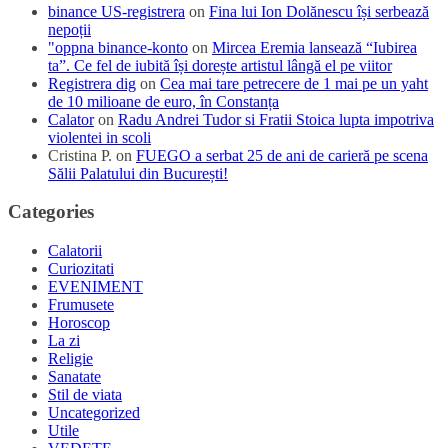
binance US-registrera
on
Fina lui Ion Dolănescu își serbează
nepoții
"oppna binance-konto
on
Mircea Eremia lansează “Iubirea
ta”. Ce fel de iubită își dorește artistul lângă el pe viitor
Registrera dig
on
Cea mai tare petrecere de 1 mai pe un yaht
de 10 milioane de euro, în Constanța
Calator
on
Radu Andrei Tudor si Fratii Stoica lupta impotriva
violentei in scoli
Cristina P.
on
FUEGO a serbat 25 de ani de carieră pe scena
Sălii Palatului din București!
Categories
Calatorii
Curiozitati
EVENIMENT
Frumusete
Horoscop
La zi
Religie
Sanatate
Stil de viata
Uncategorized
Utile