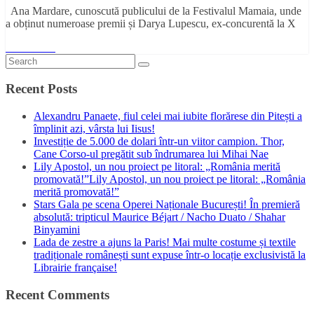
Ana Mardare, cunoscută publicului de la Festivalul Mamaia, unde
a obținut numeroase premii și Darya Lupescu, ex-concurentă la X
Read More
Recent Posts
Alexandru Panaete, fiul celei mai iubite florărese din Pitești a
împlinit azi, vârsta lui Iisus!
Investiție de 5.000 de dolari într-un viitor campion. Thor,
Cane Corso-ul pregătit sub îndrumarea lui Mihai Nae
Lily Apostol, un nou proiect pe litoral: „România merită
promovată!”Lily Apostol, un nou proiect pe litoral: „România
merită promovată!”
Stars Gala pe scena Operei Naționale București! În premieră
absolută: tripticul Maurice Béjart / Nacho Duato / Shahar
Binyamini
Lada de zestre a ajuns la Paris! Mai multe costume și textile
tradiționale românești sunt expuse într-o locație exclusivistă la
Librairie française!
Recent Comments