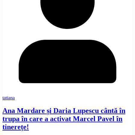
tatiana
Ana Mardare și Daria Lupescu cântă în
trupa în care a activat Marcel Pavel în
tinerețe!