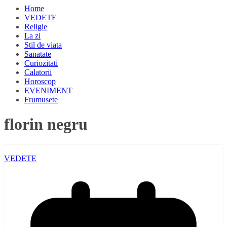
Home
VEDETE
Religie
La zi
Stil de viata
Sanatate
Curiozitati
Calatorii
Horoscop
EVENIMENT
Frumusete
florin negru
VEDETE