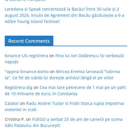
Loredana și Speak concertează la Bacău! Între 30 iulie și 2
august 2026, Insula de Agrement din Bacău găzduiește a 6-a
ediție Young Island Festival!
Recent Comments
binance US-registrera
on
Fina lui Ion Dolănescu își serbează
nepoții
"oppna binance-konto
on
Mircea Eremia lansează “Iubirea
ta”. Ce fel de iubită își dorește artistul lângă el pe viitor
Registrera dig
on
Cea mai tare petrecere de 1 mai pe un yaht
de 10 milioane de euro, în Constanța
Calator
on
Radu Andrei Tudor si Fratii Stoica lupta impotriva
violentei in scoli
Cristina P.
on
FUEGO a serbat 25 de ani de carieră pe scena
Sălii Palatului din București!