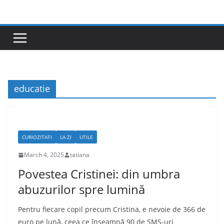
Skip
to
content
educatie
CURIOZITATI
LA ZI
UTILE
March 4, 2025
tatiana
Povestea Cristinei: din umbra
abuzurilor spre lumină
Pentru fiecare copil precum Cristina, e nevoie de 366 de
euro pe lună, ceea ce înseamnă 90 de SMS-uri