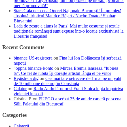
promovată!”Lily Apostol, un nou proiect pe litoral: „România
merită promovată!”
Stars Gala pe scena Operei Naționale București! În premieră
absolută: tripticul Maurice Béjart / Nacho Duato / Shahar
Binyamini
Lada de zestre a ajuns la Paris! Mai multe costume și textile
tradiționale românești sunt expuse într-o locație exclusivistă la
Librairie française!
Recent Comments
binance US-registrera
on
Fina lui Ion Dolănescu își serbează
nepoții
"oppna binance-konto
on
Mircea Eremia lansează “Iubirea
ta”. Ce fel de iubită își dorește artistul lângă el pe viitor
Registrera dig
on
Cea mai tare petrecere de 1 mai pe un yaht
de 10 milioane de euro, în Constanța
Calator
on
Radu Andrei Tudor si Fratii Stoica lupta impotriva
violentei in scoli
Cristina P.
on
FUEGO a serbat 25 de ani de carieră pe scena
Sălii Palatului din București!
Categories
Calatorii