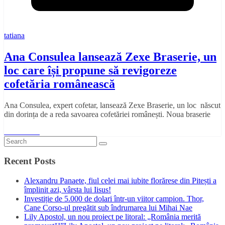
tatiana
Ana Consulea lansează Zexe Braserie, un
loc care își propune să revigoreze
cofetăria românească
Ana Consulea, expert cofetar, lansează Zexe Braserie, un loc născut
din dorința de a reda savoarea cofetăriei românești. Noua braserie
Read More
Recent Posts
Alexandru Panaete, fiul celei mai iubite florărese din Pitești a
împlinit azi, vârsta lui Iisus!
Investiție de 5.000 de dolari într-un viitor campion. Thor,
Cane Corso-ul pregătit sub îndrumarea lui Mihai Nae
Lily Apostol, un nou proiect pe litoral: „România merită