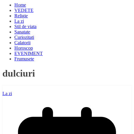
Home
VEDETE
Religie
La zi
Stil de viata
Sanatate
Curiozitati
Calatorii
Horoscop
EVENIMENT
Frumusete
dulciuri
La zi