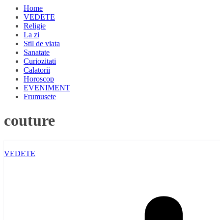
Home
VEDETE
Religie
La zi
Stil de viata
Sanatate
Curiozitati
Calatorii
Horoscop
EVENIMENT
Frumusete
couture
VEDETE