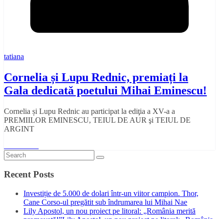
tatiana
Cornelia și Lupu Rednic, premiați la
Gala dedicată poetului Mihai Eminescu!
Cornelia și Lupu Rednic au participat la ediţia a XV-a a
PREMIILOR EMINESCU, TEIUL DE AUR şi TEIUL DE
ARGINT
Read More
Recent Posts
Investiție de 5.000 de dolari într-un viitor campion. Thor,
Cane Corso-ul pregătit sub îndrumarea lui Mihai Nae
Lily Apostol, un nou proiect pe litoral: „România merită