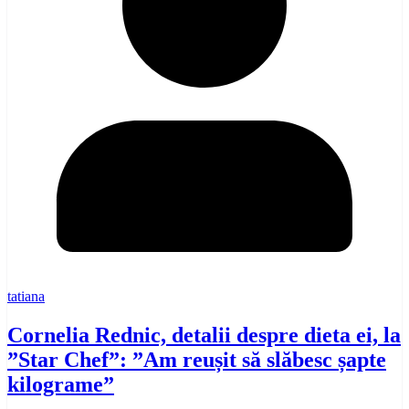
tatiana
Cornelia Rednic, detalii despre dieta ei, la
”Star Chef”: ”Am reușit să slăbesc șapte
kilograme”