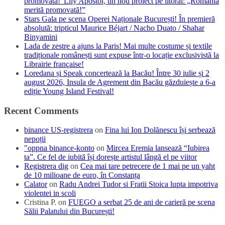
promovată!”Lily Apostol, un nou proiect pe litoral: „România
merită promovată!”
Stars Gala pe scena Operei Naționale București! În premieră
absolută: tripticul Maurice Béjart / Nacho Duato / Shahar
Binyamini
Lada de zestre a ajuns la Paris! Mai multe costume și textile
tradiționale românești sunt expuse într-o locație exclusivistă la
Librairie française!
Loredana și Speak concertează la Bacău! Între 30 iulie și 2
august 2026, Insula de Agrement din Bacău găzduiește a 6-a
ediție Young Island Festival!
Recent Comments
binance US-registrera
on
Fina lui Ion Dolănescu își serbează
nepoții
"oppna binance-konto
on
Mircea Eremia lansează “Iubirea
ta”. Ce fel de iubită își dorește artistul lângă el pe viitor
Registrera dig
on
Cea mai tare petrecere de 1 mai pe un yaht
de 10 milioane de euro, în Constanța
Calator
on
Radu Andrei Tudor si Fratii Stoica lupta impotriva
violentei in scoli
Cristina P.
on
FUEGO a serbat 25 de ani de carieră pe scena
Sălii Palatului din București!