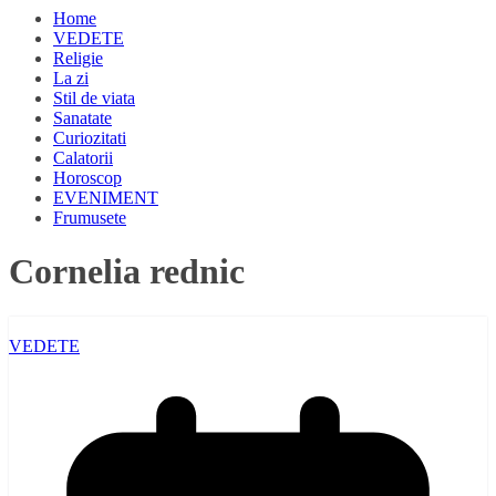
Home
VEDETE
Religie
La zi
Stil de viata
Sanatate
Curiozitati
Calatorii
Horoscop
EVENIMENT
Frumusete
Cornelia rednic
VEDETE